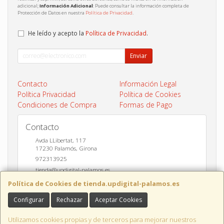
adicional;
Información Adicional
: Puede consultar la información completa de
Protección de Datos en nuestra
Política de Privacidad
.
He leído y acepto la
Política de Privacidad
.
Enviar
Contacto
Información Legal
Política Privacidad
Política de Cookies
Condiciones de Compra
Formas de Pago
Contacto
Avda LLibertat, 117
17230
Palamós
,
Girona
972313925
tienda@updigital-palamos.es
Política de Cookies de tienda.updigital-palamos.es
Configurar
Rechazar
Aceptar Cookies
Horario
10:00 a 13:00 y 17:00 a 20:00
Utilizamos cookies propias y de terceros para mejorar nuestros