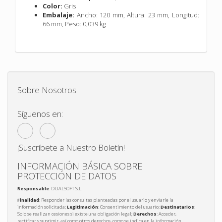
Color:
Gris
Embalaje:
Ancho: 120 mm,
Altura: 23 mm,
Longitud:
66 mm,
Peso: 0,039 kg
Sobre Nosotros
Síguenos en:
¡Suscríbete a Nuestro Boletín!
INFORMACIÓN BÁSICA SOBRE
PROTECCIÓN DE DATOS
Responsable
: DUALSOFT S.L.
Finalidad
: Responder las consultas planteadas por el usuario y enviarle la
información solicitada;
Legitimación
: Consentimiento del usuario;
Destinatarios
:
Solo se realizan cesiones si existe una obligación legal;
Derechos
: Acceder,
rectificar y suprimir, así como otros derechos, como se indica en la información