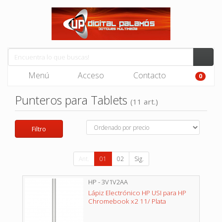
Menú
Acceso
Contacto
0
Punteros para Tablets
(11 art.)
Filtro
Ant.
01
02
Sig.
HP - 3V1V2AA
Lápiz Electrónico HP USI para HP
Chromebook x2 11/ Plata