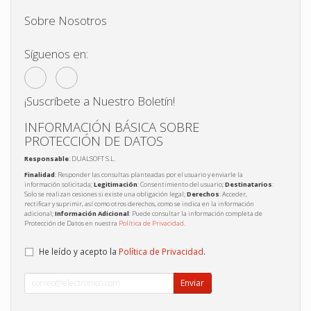
Sobre Nosotros
Síguenos en:
¡Suscríbete a Nuestro Boletín!
INFORMACIÓN BÁSICA SOBRE
PROTECCIÓN DE DATOS
Responsable
: DUALSOFT S.L.
Finalidad
: Responder las consultas planteadas por el usuario y enviarle la
información solicitada;
Legitimación
: Consentimiento del usuario;
Destinatarios
:
Solo se realizan cesiones si existe una obligación legal;
Derechos
: Acceder,
rectificar y suprimir, así como otros derechos, como se indica en la información
adicional;
Información Adicional
: Puede consultar la información completa de
Protección de Datos en nuestra
Política de Privacidad
.
He leído y acepto la
Política de Privacidad
.
Enviar