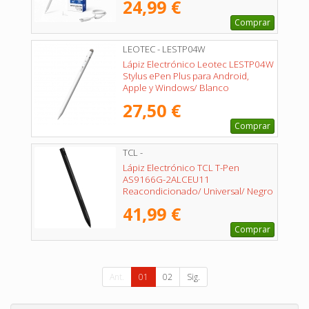
24,99 €
Comprar
LEOTEC - LESTP04W
Lápiz Electrónico Leotec LESTP04W
Stylus ePen Plus para Android,
Apple y Windows/ Blanco
27,50 €
Comprar
TCL -
Lápiz Electrónico TCL T-Pen
AS9166G-2ALCEU11
Reacondicionado/ Universal/ Negro
41,99 €
Comprar
Ant.
01
02
Sig.