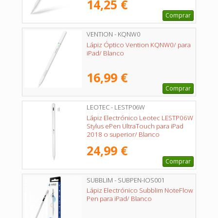
14,25 €
Comprar
VENTION - KQNW0
Lápiz Óptico Vention KQNW0/ para
iPad/ Blanco
16,99 €
Comprar
LEOTEC - LESTP06W
Lápiz Electrónico Leotec LESTP06W
Stylus ePen UltraTouch para iPad
2018 o superior/ Blanco
24,99 €
Comprar
SUBBLIM - SUBPEN-IOS001
Lápiz Electrónico Subblim NoteFlow
Pen para iPad/ Blanco