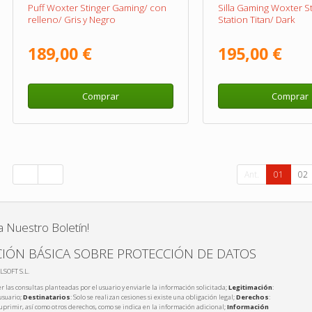
Puff Woxter Stinger Gaming/ con
Silla Gaming Woxter S
relleno/ Gris y Negro
Station Titan/ Dark
189,00 €
195,00 €
Comprar
Comprar
Ant.
01
02
a Nuestro Boletín!
IÓN BÁSICA SOBRE PROTECCIÓN DE DATOS
LSOFT S.L.
r las consultas planteadas por el usuario y enviarle la información solicitada;
Legitimación
:
usuario;
Destinatarios
: Solo se realizan cesiones si existe una obligación legal;
Derechos
:
 suprimir, así como otros derechos, como se indica en la información adicional;
Información