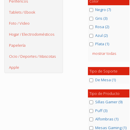
Color
Periféricos
Negro (7)
Tablets / Ebook
Gris (3)
Foto / Video
Rosa (2)
Hogar / Electrodomésticos
Azul (2)
Plata (1)
Papelería
mostrar todas
Ocio / Deportes / Mascotas
Apple
Tipo de Soporte
De Mesa (1)
Tipo de Producto
Sillas Gamer (9)
Puff (3)
Alfombras (1)
Mesas Gaming (1)