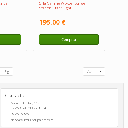
tinger
Silla Gaming Woxter Stinger
Station Titan/ Light
195,00 €
Comprar
Sig.
Mostrar
Contacto
Avda LLibertat, 117
17230
Palamós
,
Girona
972313925
tienda@updigital-palamos.es