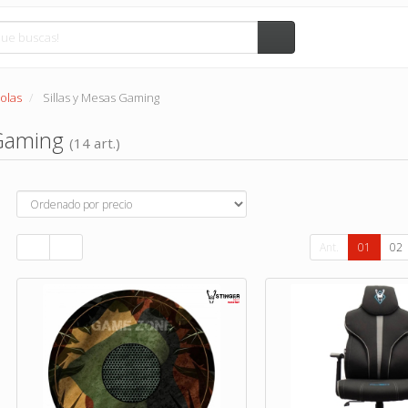
olas
Sillas y Mesas Gaming
 Gaming
(14 art.)
Ant.
01
02