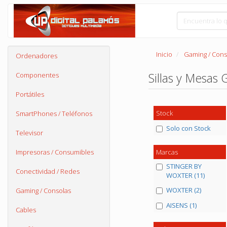
Inicio
Gaming / Cons
Ordenadores
Sillas y Mesas
Componentes
Portátiles
Stock
SmartPhones / Teléfonos
Solo con Stock
Televisor
Marcas
Impresoras / Consumibles
STINGER BY
Conectividad / Redes
WOXTER (11)
WOXTER (2)
Gaming / Consolas
AISENS (1)
Cables