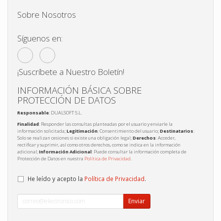
Sobre Nosotros
Síguenos en:
¡Suscríbete a Nuestro Boletín!
INFORMACIÓN BÁSICA SOBRE
PROTECCIÓN DE DATOS
Responsable
: DUALSOFT S.L.
Finalidad
: Responder las consultas planteadas por el usuario y enviarle la
información solicitada;
Legitimación
: Consentimiento del usuario;
Destinatarios
:
Solo se realizan cesiones si existe una obligación legal;
Derechos
: Acceder,
rectificar y suprimir, así como otros derechos, como se indica en la información
adicional;
Información Adicional
: Puede consultar la información completa de
Protección de Datos en nuestra
Política de Privacidad
.
He leído y acepto la
Política de Privacidad
.
Enviar