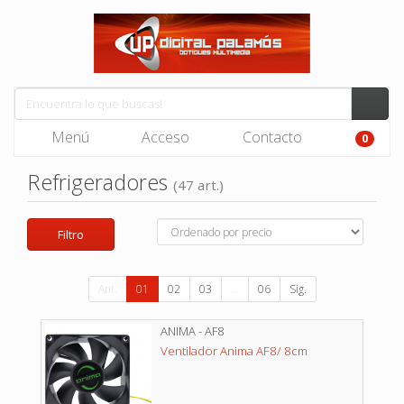
Menú
Acceso
Contacto
0
Refrigeradores
(47 art.)
Filtro
Ant.
01
02
03
...
06
Sig.
ANIMA - AF8
Ventilador Anima AF8/ 8cm