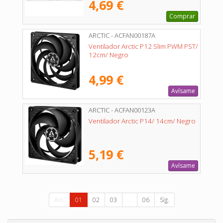
4,69 €
Comprar
ARCTIC - ACFAN00187A
Ventilador Arctic P12 Slim PWM PST/
12cm/ Negro
4,99 €
Avísame
ARCTIC - ACFAN00123A
Ventilador Arctic P14/ 14cm/ Negro
5,19 €
Avísame
Ant.
01
02
03
...
06
Sig.