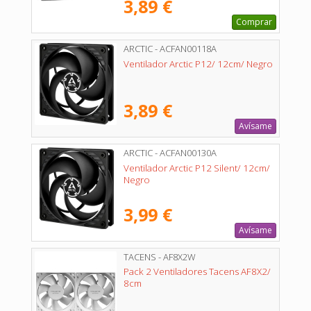
3,89 €
Comprar
ARCTIC - ACFAN00118A
Ventilador Arctic P12/ 12cm/ Negro
3,89 €
Avísame
ARCTIC - ACFAN00130A
Ventilador Arctic P12 Silent/ 12cm/
Negro
3,99 €
Avísame
TACENS - AF8X2W
Pack 2 Ventiladores Tacens AF8X2/
8cm