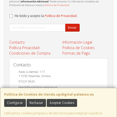
adicional;
Información Adicional
: Puede consultar la información completa de
Protección de Datos en nuestra
Política de Privacidad
.
He leído y acepto la
Política de Privacidad
.
Enviar
Contacto
Información Legal
Política Privacidad
Política de Cookies
Condiciones de Compra
Formas de Pago
Contacto
Avda LLibertat, 117
17230
Palamós
,
Girona
972313925
tienda@updigital-palamos.es
Política de Cookies de tienda.updigital-palamos.es
Configurar
Rechazar
Aceptar Cookies
Horario
10:00 a 13:00 y 17:00 a 20:00
Utilizamos cookies propias y de terceros para mejorar nuestros