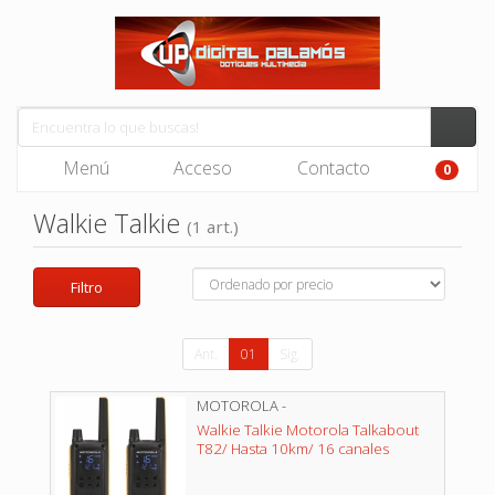
Menú
Acceso
Contacto
0
Walkie Talkie
(1 art.)
Filtro
Ant.
01
Sig.
MOTOROLA -
Walkie Talkie Motorola Talkabout
T82/ Hasta 10km/ 16 canales