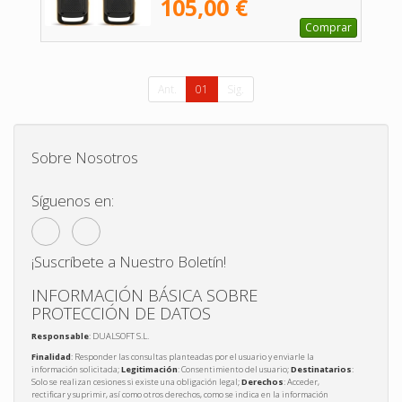
105,00 €
Comprar
Ant.
01
Sig.
Sobre Nosotros
Síguenos en:
¡Suscríbete a Nuestro Boletín!
INFORMACIÓN BÁSICA SOBRE
PROTECCIÓN DE DATOS
Responsable
: DUALSOFT S.L.
Finalidad
: Responder las consultas planteadas por el usuario y enviarle la
información solicitada;
Legitimación
: Consentimiento del usuario;
Destinatarios
:
Solo se realizan cesiones si existe una obligación legal;
Derechos
: Acceder,
rectificar y suprimir, así como otros derechos, como se indica en la información