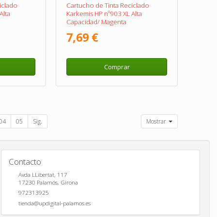
iclado
Cartucho de Tinta Reciclado
Alta
Karkemis HP nº903 XL Alta
Capacidad/ Magenta
7,69 €
Comprar
04
05
Sig.
Mostrar
Contacto
Avda LLibertat, 117
17230
Palamós
,
Girona
972313925
tienda@updigital-palamos.es