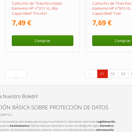
Cartucho de Tinta Reciclado
Cartucho de Tinta Rec
Karkemis HP nº351 XL Alta
Karkemis HP nº903 XL 
Capacidad/ Tricolor
Capacidad/ Cian
7,49 €
7,69 €
Comprar
Comprar
Ant.
01
02
03
a Nuestro Boletín!
IÓN BÁSICA SOBRE PROTECCIÓN DE DATOS
LSOFT S.L.
r las consultas planteadas por el usuario y enviarle la información solicitada;
Legitimación
:
usuario;
Destinatarios
: Solo se realizan cesiones si existe una obligación legal;
Derechos
:
 suprimir, así como otros derechos, como se indica en la información adicional;
Información