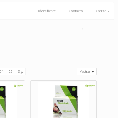
Identifícate
Contacto
Carrito
04
05
Sig.
Mostrar