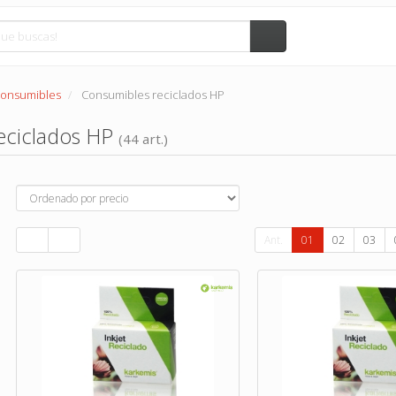
Consumibles
Consumibles reciclados HP
eciclados HP
(44 art.)
Ant.
01
02
03