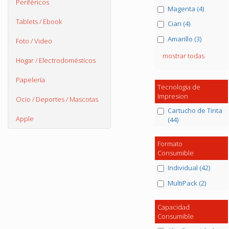
Periféricos
Magenta (4)
Tablets / Ebook
Cian (4)
Amarillo (3)
Foto / Video
mostrar todas
Hogar / Electrodomésticos
Papelería
Tecnologia de
Impresion
Ocio / Deportes / Mascotas
Cartucho de Tinta
Apple
(44)
Formato
Consumible
Individual (42)
MultiPack (2)
Capacidad
Consumible