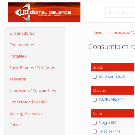
Inicio
Impresoras / 
Ordenadores
Consumibles r
Componentes
Portátiles
Stock
SmartPhones / Teléfonos
Solo con Stock
Televisor
Marcas
Impresoras / Consumibles
KARKEMIS (44)
Conectividad / Redes
Gaming / Consolas
Color
Negro (20)
Cables
Tricolor (11)