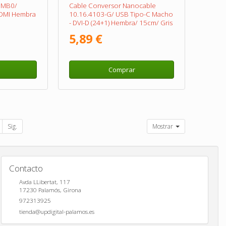
BMB0/
Cable Conversor Nanocable
HDMI Hembra
10.16.4103-G/ USB Tipo-C Macho
- DVI-D (24+1) Hembra/ 15cm/ Gris
5,89 €
Comprar
Sig.
Mostrar
Contacto
Avda LLibertat, 117
17230
Palamós
,
Girona
972313925
tienda@updigital-palamos.es