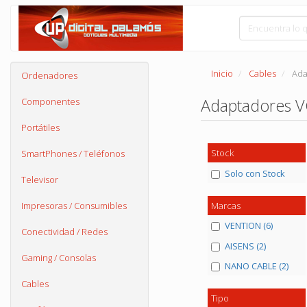
Inicio
Cables
Ada
Ordenadores
Adaptadores VG
Componentes
Portátiles
Stock
SmartPhones / Teléfonos
Solo con Stock
Televisor
Marcas
Impresoras / Consumibles
VENTION (6)
Conectividad / Redes
AISENS (2)
Gaming / Consolas
NANO CABLE (2)
Cables
Tipo