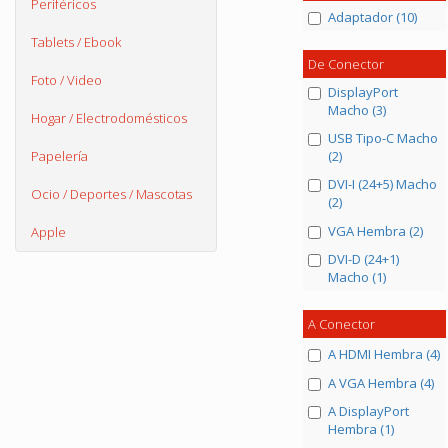
Periféricos
Adaptador (10)
Tablets / Ebook
De Conector
Foto / Video
DisplayPort
Macho (3)
Hogar / Electrodomésticos
USB Tipo-C Macho
(2)
Papelería
DVI-I (24+5) Macho
Ocio / Deportes / Mascotas
(2)
VGA Hembra (2)
Apple
DVI-D (24+1)
Macho (1)
A Conector
A HDMI Hembra (4)
A VGA Hembra (4)
A DisplayPort
Hembra (1)