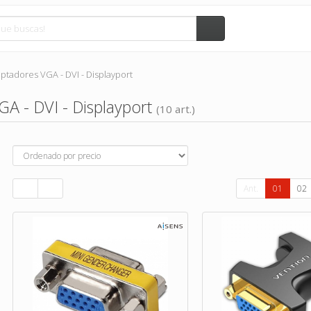
ptadores VGA - DVI - Displayport
A - DVI - Displayport
(10 art.)
Ant.
01
02