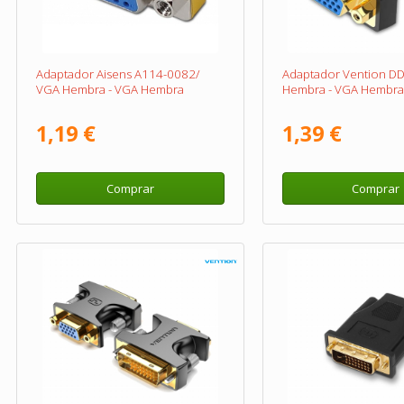
Adaptador Aisens A114-0082/
Adaptador Vention D
VGA Hembra - VGA Hembra
Hembra - VGA Hembra
1,19 €
1,39 €
Comprar
Comprar