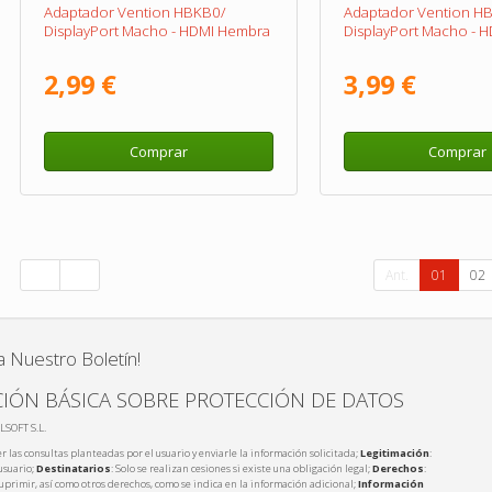
Adaptador Vention HBKB0/
Adaptador Vention H
DisplayPort Macho - HDMI Hembra
DisplayPort Macho - 
2,99 €
3,99 €
Comprar
Comprar
Ant.
01
02
a Nuestro Boletín!
IÓN BÁSICA SOBRE PROTECCIÓN DE DATOS
LSOFT S.L.
r las consultas planteadas por el usuario y enviarle la información solicitada;
Legitimación
:
usuario;
Destinatarios
: Solo se realizan cesiones si existe una obligación legal;
Derechos
:
 suprimir, así como otros derechos, como se indica en la información adicional;
Información