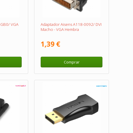
DGB0/ VGA
Adaptador Aisens A118-0092/ DVI
Macho - VGA Hembra
1,39 €
Comprar