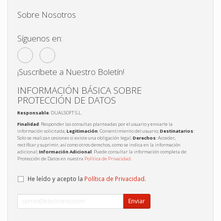
Sobre Nosotros
Síguenos en:
¡Suscríbete a Nuestro Boletín!
INFORMACIÓN BÁSICA SOBRE
PROTECCIÓN DE DATOS
Responsable
: DUALSOFT S.L.
Finalidad
: Responder las consultas planteadas por el usuario y enviarle la
información solicitada;
Legitimación
: Consentimiento del usuario;
Destinatarios
:
Solo se realizan cesiones si existe una obligación legal;
Derechos
: Acceder,
rectificar y suprimir, así como otros derechos, como se indica en la información
adicional;
Información Adicional
: Puede consultar la información completa de
Protección de Datos en nuestra
Política de Privacidad
.
He leído y acepto la
Política de Privacidad
.
Enviar