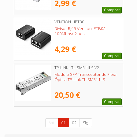
2,99 €
Comprar
VENTION - IPTB0
Divisor RJ45 Vention IPTB0/
100Mbps/ 2 uds
4,29 €
Comprar
TP-LINK - TL-SM311LS V2
Modulo SFP Transceptor de Fibra
Óptica TP-Link TL-SM311LS
20,50 €
Comprar
Ant.
01
02
Sig.