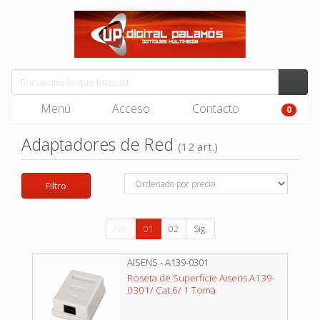
Menú
Acceso
Contacto
0
Adaptadores de Red
(12 art.)
Filtro
Ant.
01
02
Sig.
AISENS - A139-0301
Roseta de Superficie Aisens A139-
0301/ Cat.6/ 1 Toma