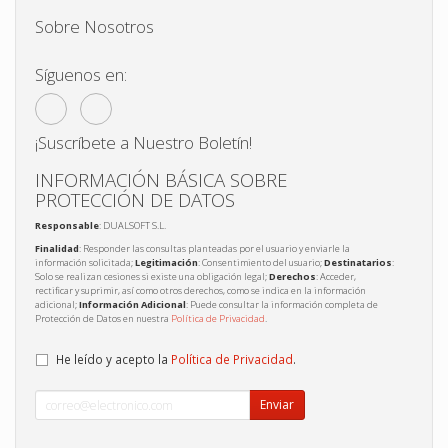
Sobre Nosotros
Síguenos en:
¡Suscríbete a Nuestro Boletín!
INFORMACIÓN BÁSICA SOBRE
PROTECCIÓN DE DATOS
Responsable
: DUALSOFT S.L.
Finalidad
: Responder las consultas planteadas por el usuario y enviarle la
información solicitada;
Legitimación
: Consentimiento del usuario;
Destinatarios
:
Solo se realizan cesiones si existe una obligación legal;
Derechos
: Acceder,
rectificar y suprimir, así como otros derechos, como se indica en la información
adicional;
Información Adicional
: Puede consultar la información completa de
Protección de Datos en nuestra
Política de Privacidad
.
He leído y acepto la
Política de Privacidad
.
Enviar