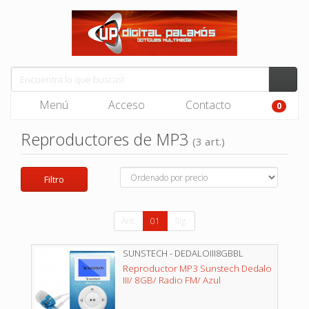
Menú
Acceso
Contacto
0
Reproductores de MP3
(3 art.)
Filtro
Ant.
01
Sig.
SUNSTECH - DEDALOIII8GBBL
Reproductor MP3 Sunstech Dedalo
III/ 8GB/ Radio FM/ Azul