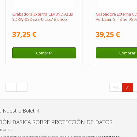
Grabadora Externa CD/DVD Asus
Grabadora Externa C
SDRW-08DS2S-U Lite/ Blanco
Verbatim Slimline 989
37,25 €
39,25 €
Comprar
Comprar
Ant.
01
a Nuestro Boletín!
IÓN BÁSICA SOBRE PROTECCIÓN DE DATOS
LSOFT S.L.
r las consultas planteadas por el usuario y enviarle la información solicitada;
Legitimación
: