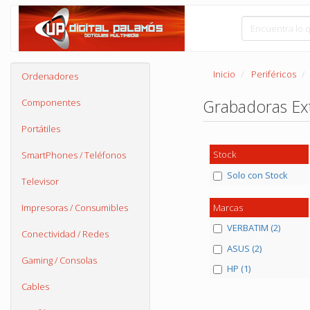
Inicio
Periféricos
Ordenadores
Grabadoras E
Componentes
Portátiles
Stock
SmartPhones / Teléfonos
Solo con Stock
Televisor
Marcas
Impresoras / Consumibles
VERBATIM (2)
Conectividad / Redes
ASUS (2)
Gaming / Consolas
HP (1)
Cables