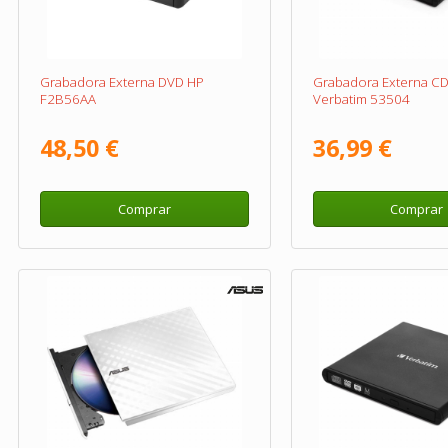
Grabadora Externa DVD HP
Grabadora Externa C
F2B56AA
Verbatim 53504
48,50 €
36,99 €
Comprar
Comprar