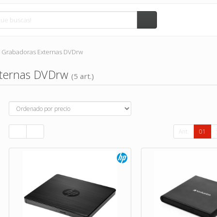
Grabadoras Externas DVDrw
xternas DVDrw
(5 art.)
Ant.
01