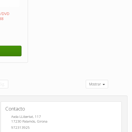
D/DVD
38
Sig.
Mostrar
Contacto
Avda LLibertat, 117
17230
Palamós
,
Girona
972313925