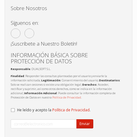
Sobre Nosotros
Síguenos en:
¡Suscríbete a Nuestro Boletín!
INFORMACIÓN BÁSICA SOBRE
PROTECCIÓN DE DATOS
Responsable
: DUALSOFT S.L.
Finalidad
: Responder las consultas planteadas por el usuario y enviarle la
información solicitada;
Legitimación
: Consentimiento del usuario;
Destinatarios
:
Solo se realizan cesiones si existe una obligación legal;
Derechos
: Acceder,
rectificar y suprimir, así como otros derechos, como se indica en la información
adicional;
Información Adicional
: Puede consultar la información completa de
Protección de Datos en nuestra
Política de Privacidad
.
He leído y acepto la
Política de Privacidad
.
Enviar