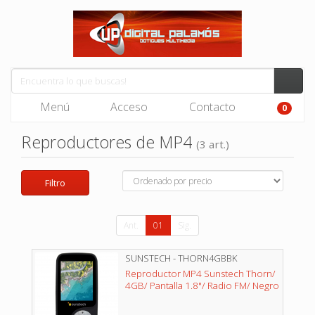
Menú
Acceso
Contacto
0
Reproductores de MP4
(3 art.)
Filtro
Ant.
01
Sig.
SUNSTECH - THORN4GBBK
Reproductor MP4 Sunstech Thorn/
4GB/ Pantalla 1.8"/ Radio FM/ Negro