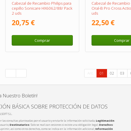
Cabezal de Recambio Philips para
Cabezal de Recambio 
cepillo Sonicare HX6062/88/ Pack
Oral-B Pro Cross Acti
2 uds
uds
20,75 €
22,50 €
Comprar
Comprar
Ant.
01
02
03
a Nuestro Boletín!
IÓN BÁSICA SOBRE PROTECCIÓN DE DATOS
LSOFT S.L.
r las consultas planteadas por el usuario y enviarle la información solicitada;
Legitimación
:
usuario;
Destinatarios
: Solo se realizan cesiones si existe una obligación legal;
Derechos
:
 suprimir, así como otros derechos, como se indica en la información adicional;
Información