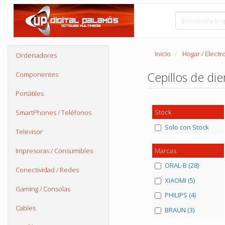
Inicio
Hogar / Elect
Ordenadores
Cepillos de di
Componentes
Portátiles
Stock
SmartPhones / Teléfonos
Solo con Stock
Televisor
Marcas
Impresoras / Consumibles
ORAL-B (28)
Conectividad / Redes
XIAOMI (5)
Gaming / Consolas
PHILIPS (4)
Cables
BRAUN (3)