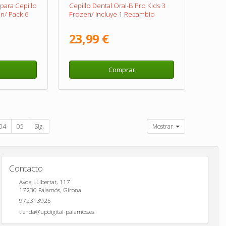
para Cepillo
Cepillo Dental Oral-B Pro Kids 3
on/ Pack 6
Frozen/ Incluye 1 Recambio
23,99 €
Comprar
04
05
Sig.
Mostrar
Contacto
Avda LLibertat, 117
17230
Palamós
,
Girona
972313925
tienda@updigital-palamos.es