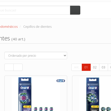
rodomésticos
Cepillos de dientes
entes
(40 art.)
Ant.
01
02
03