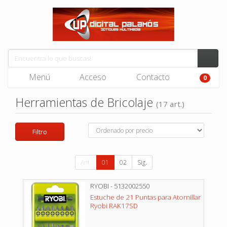
Menú
Acceso
Contacto
0
Herramientas de Bricolaje
(17 art.)
Filtro
Ant.
01
02
Sig.
RYOBI - 5132002550
Estuche de 21 Puntas para Atornillar
Ryobi RAK17SD