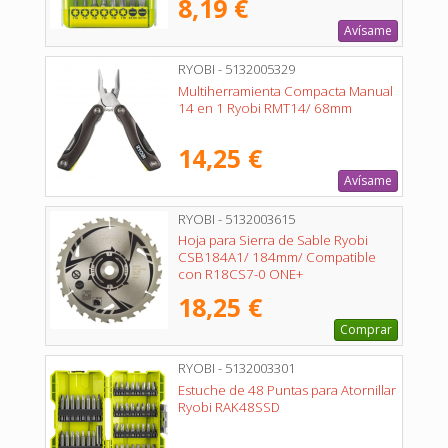
8,19 €
Avísame
RYOBI - 5132005329
Multiherramienta Compacta Manual
14 en 1 Ryobi RMT14/ 68mm
14,25 €
Avísame
RYOBI - 5132003615
Hoja para Sierra de Sable Ryobi
CSB184A1/ 184mm/ Compatible
con R18CS7-0 ONE+
18,25 €
Comprar
RYOBI - 5132003301
Estuche de 48 Puntas para Atornillar
Ryobi RAK48SSD