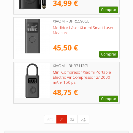
34,99 €
Comprar
XIAOMI - BHR5596GL
Medidor Láser Xiaomi Smart Laser
Measure
45,50 €
Comprar
XIAOMI - BHR7112GL
Mini Compresor Xiaomi Portable
Electric Air Compressor 2/ 2000
mAh/ 150 psi
48,75 €
Comprar
Ant.
01
02
Sig.