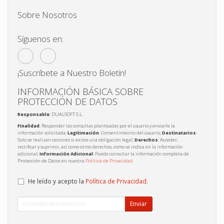
Sobre Nosotros
Síguenos en:
¡Suscríbete a Nuestro Boletín!
INFORMACIÓN BÁSICA SOBRE
PROTECCIÓN DE DATOS
Responsable
: DUALSOFT S.L.
Finalidad
: Responder las consultas planteadas por el usuario y enviarle la
información solicitada;
Legitimación
: Consentimiento del usuario;
Destinatarios
:
Solo se realizan cesiones si existe una obligación legal;
Derechos
: Acceder,
rectificar y suprimir, así como otros derechos, como se indica en la información
adicional;
Información Adicional
: Puede consultar la información completa de
Protección de Datos en nuestra
Política de Privacidad
.
He leído y acepto la
Política de Privacidad
.
Enviar