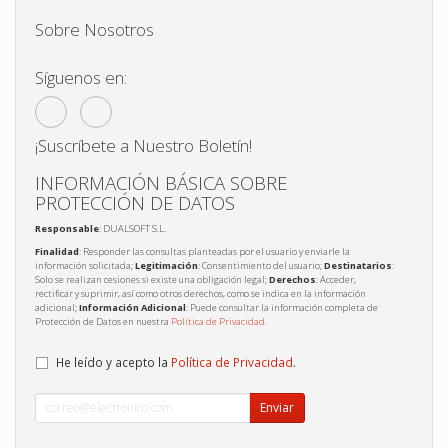
Sobre Nosotros
Síguenos en:
¡Suscríbete a Nuestro Boletín!
INFORMACIÓN BÁSICA SOBRE
PROTECCIÓN DE DATOS
Responsable
: DUALSOFT S.L.
Finalidad
: Responder las consultas planteadas por el usuario y enviarle la
información solicitada;
Legitimación
: Consentimiento del usuario;
Destinatarios
:
Solo se realizan cesiones si existe una obligación legal;
Derechos
: Acceder,
rectificar y suprimir, así como otros derechos, como se indica en la información
adicional;
Información Adicional
: Puede consultar la información completa de
Protección de Datos en nuestra
Política de Privacidad
.
He leído y acepto la
Política de Privacidad
.
Enviar