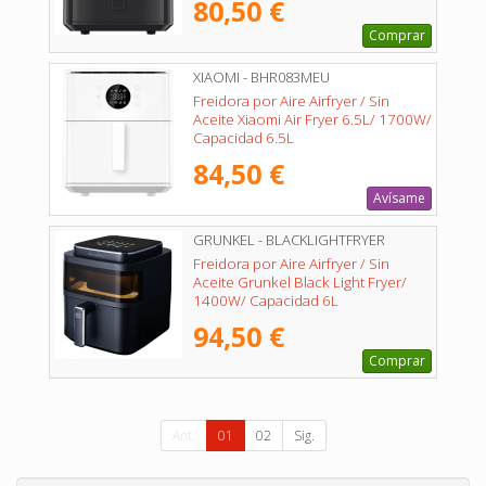
80,50 €
Comprar
XIAOMI - BHR083MEU
Freidora por Aire Airfryer / Sin
Aceite Xiaomi Air Fryer 6.5L/ 1700W/
Capacidad 6.5L
84,50 €
Avísame
GRUNKEL - BLACKLIGHTFRYER
Freidora por Aire Airfryer / Sin
Aceite Grunkel Black Light Fryer/
1400W/ Capacidad 6L
94,50 €
Comprar
Ant.
01
02
Sig.