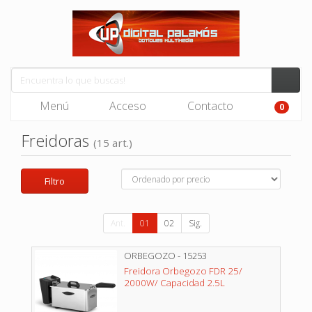
Menú
Acceso
Contacto
0
Freidoras
(15 art.)
Filtro
Ant.
01
02
Sig.
ORBEGOZO - 15253
Freidora Orbegozo FDR 25/
2000W/ Capacidad 2.5L