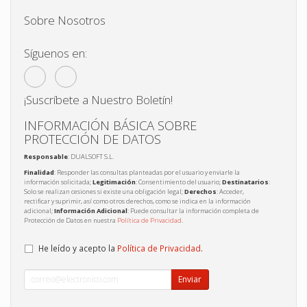
Sobre Nosotros
Síguenos en:
¡Suscríbete a Nuestro Boletín!
INFORMACIÓN BÁSICA SOBRE
PROTECCIÓN DE DATOS
Responsable
: DUALSOFT S.L.
Finalidad
: Responder las consultas planteadas por el usuario y enviarle la
información solicitada;
Legitimación
: Consentimiento del usuario;
Destinatarios
:
Solo se realizan cesiones si existe una obligación legal;
Derechos
: Acceder,
rectificar y suprimir, así como otros derechos, como se indica en la información
adicional;
Información Adicional
: Puede consultar la información completa de
Protección de Datos en nuestra
Política de Privacidad
.
He leído y acepto la
Política de Privacidad
.
Enviar