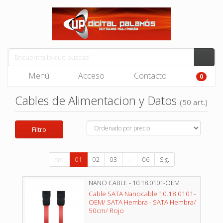
Menú
Acceso
Contacto
0
Cables de Alimentacion y Datos
(50 art.)
Filtro
Ant.
01
02
03
...
06
Sig.
NANO CABLE - 10.18.0101-OEM
Cable SATA Nanocable 10.18.0101-
OEM/ SATA Hembra - SATA Hembra/
50cm/ Rojo