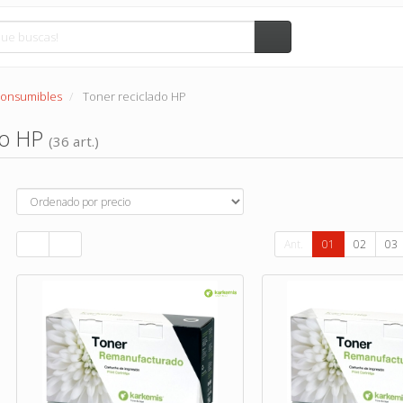
Consumibles
Toner reciclado HP
do HP
(36 art.)
Ant.
01
02
03