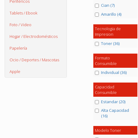
Periféricos
Cian (7)
Tablets / Ebook
Amarillo (4)
Foto / Video
Tecnologia de
Impresion
Hogar / Electrodomésticos
Toner (36)
Papelería
Formato
Ocio / Deportes / Mascotas
Consumible
Apple
Individual (36)
Capacidad
Consumible
Estandar (20)
Alta Capacidad
(16)
Modelo Toner