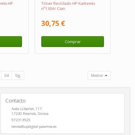
emis HP
Tóner Reciclado HP Karkemis
nº130A/ Cian
30,75 €
Comprar
04
Sig.
Mostrar
Contacto
Avda LLibertat, 117
17230
Palamós
,
Girona
972313925
tienda@updigital-palamos.es