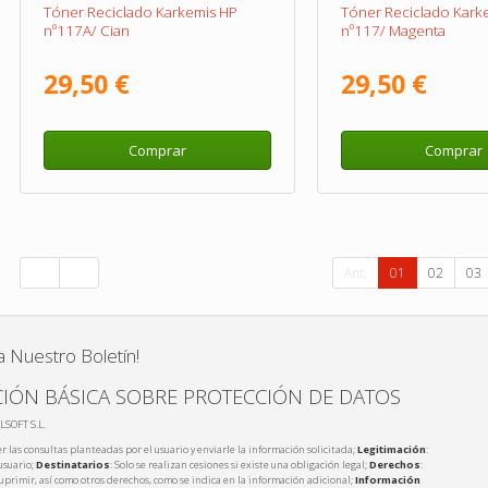
Tóner Reciclado Karkemis HP
Tóner Reciclado Kark
nº117A/ Cian
nº117/ Magenta
29,50 €
29,50 €
Comprar
Comprar
Ant.
01
02
03
a Nuestro Boletín!
IÓN BÁSICA SOBRE PROTECCIÓN DE DATOS
LSOFT S.L.
r las consultas planteadas por el usuario y enviarle la información solicitada;
Legitimación
:
usuario;
Destinatarios
: Solo se realizan cesiones si existe una obligación legal;
Derechos
:
 suprimir, así como otros derechos, como se indica en la información adicional;
Información