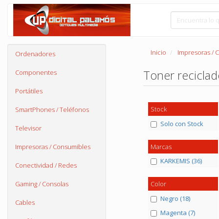
Inicio
Impresoras / 
Ordenadores
Toner recicla
Componentes
Portátiles
Stock
SmartPhones / Teléfonos
Solo con Stock
Televisor
Marcas
Impresoras / Consumibles
KARKEMIS (36)
Conectividad / Redes
Gaming / Consolas
Color
Negro (18)
Cables
Magenta (7)