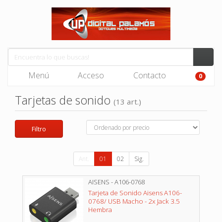
Menú
Acceso
Contacto
0
Tarjetas de sonido
(13 art.)
Filtro
Ant.
01
02
Sig.
AISENS - A106-0768
Tarjeta de Sonido Aisens A106-
0768/ USB Macho - 2x Jack 3.5
Hembra