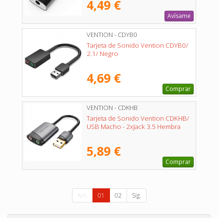
4,49 €
Avísame
VENTION - CDYB0
Tarjeta de Sonido Vention CDYB0/
2.1/ Negro
4,69 €
Comprar
VENTION - CDKHB
Tarjeta de Sonido Vention CDKHB/
USB Macho - 2xJack 3.5 Hembra
5,89 €
Comprar
Ant.
01
02
Sig.