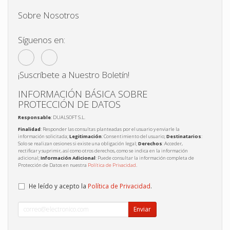
Sobre Nosotros
Síguenos en:
¡Suscríbete a Nuestro Boletín!
INFORMACIÓN BÁSICA SOBRE
PROTECCIÓN DE DATOS
Responsable
: DUALSOFT S.L.
Finalidad
: Responder las consultas planteadas por el usuario y enviarle la
información solicitada;
Legitimación
: Consentimiento del usuario;
Destinatarios
:
Solo se realizan cesiones si existe una obligación legal;
Derechos
: Acceder,
rectificar y suprimir, así como otros derechos, como se indica en la información
adicional;
Información Adicional
: Puede consultar la información completa de
Protección de Datos en nuestra
Política de Privacidad
.
He leído y acepto la
Política de Privacidad
.
Enviar