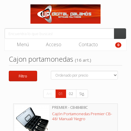
Menú
Acceso
Contacto
0
Cajon portamonedas
(16 art.)
Filtro
Ant.
01
02
Sig.
PREMIER - CB484B8C
Cajón Portamonedas Premier CB-
48/ Manual/ Negro