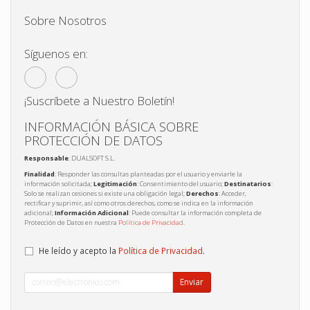
Sobre Nosotros
Síguenos en:
¡Suscríbete a Nuestro Boletín!
INFORMACIÓN BÁSICA SOBRE
PROTECCIÓN DE DATOS
Responsable
: DUALSOFT S.L.
Finalidad
: Responder las consultas planteadas por el usuario y enviarle la
información solicitada;
Legitimación
: Consentimiento del usuario;
Destinatarios
:
Solo se realizan cesiones si existe una obligación legal;
Derechos
: Acceder,
rectificar y suprimir, así como otros derechos, como se indica en la información
adicional;
Información Adicional
: Puede consultar la información completa de
Protección de Datos en nuestra
Política de Privacidad
.
He leído y acepto la
Política de Privacidad
.
Enviar