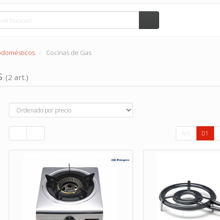
rodomésticos
Cocinas de Gas
s
(2 art.)
Ant.
01