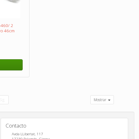
-460/ 2
ro 46cm
Sig.
Mostrar
Contacto
Avda LLibertat, 117
17230
Palamós
,
Girona