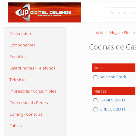
Inicio
Hogar / Elect
Ordenadores
Cocinas de Ga
Componentes
Portátiles
Stock
SmartPhones / Teléfonos
Solo con Stock
Televisor
Marcas
Impresoras / Consumibles
FLAMES VLC (1)
Conectividad / Redes
ORBEGOZO (1)
Gaming / Consolas
Cables