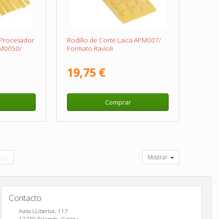
 Procesador
Rodillo de Corte Laica APM007/
PM0050/
Formato Ravioli
19,75 €
Comprar
Sig.
Mostrar
Contacto
Avda LLibertat, 117
17230
Palamós
,
Girona