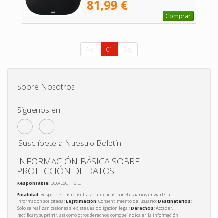
81,99 €
Comprar
Ant.
01
Sig.
Sobre Nosotros
Síguenos en:
¡Suscríbete a Nuestro Boletín!
INFORMACIÓN BÁSICA SOBRE
PROTECCIÓN DE DATOS
Responsable
: DUALSOFT S.L.
Finalidad
: Responder las consultas planteadas por el usuario y enviarle la
información solicitada;
Legitimación
: Consentimiento del usuario;
Destinatarios
:
Solo se realizan cesiones si existe una obligación legal;
Derechos
: Acceder,
rectificar y suprimir, así como otros derechos, como se indica en la información