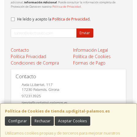
adicional;
Información Adicional
: Puede consultar la información completa de
Protección de Datos en nuestra
Política de Privacidad
.
He leído y acepto la
Política de Privacidad
.
Enviar
Contacto
Información Legal
Política Privacidad
Política de Cookies
Condiciones de Compra
Formas de Pago
Contacto
Avda LLibertat, 117
17230
Palamós
,
Girona
972313925
tienda@updigital-palamos.es
Política de Cookies de tienda.updigital-palamos.es
Configurar
Rechazar
Aceptar Cookies
Horario
10:00 a 13:00 y 17:00 a 20:00
Utilizamos cookies propias y de terceros para mejorar nuestros