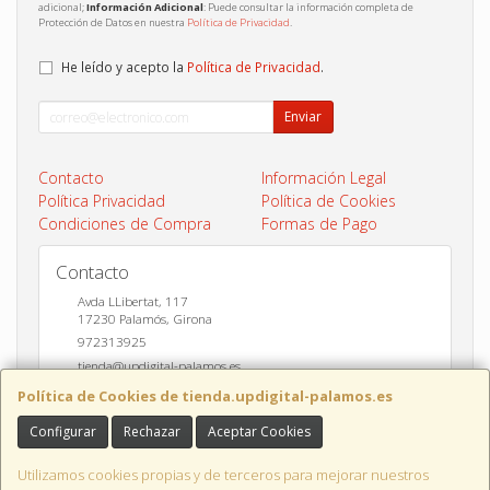
adicional;
Información Adicional
: Puede consultar la información completa de
Protección de Datos en nuestra
Política de Privacidad
.
He leído y acepto la
Política de Privacidad
.
Enviar
Contacto
Información Legal
Política Privacidad
Política de Cookies
Condiciones de Compra
Formas de Pago
Contacto
Avda LLibertat, 117
17230
Palamós
,
Girona
972313925
tienda@updigital-palamos.es
Política de Cookies de tienda.updigital-palamos.es
Configurar
Rechazar
Aceptar Cookies
Horario
10:00 a 13:00 y 17:00 a 20:00
Utilizamos cookies propias y de terceros para mejorar nuestros