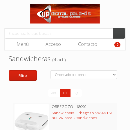
Menú
Acceso
Contacto
0
Sandwicheras
(4 art.)
Filtro
Ant.
01
Sig.
ORBEGOZO - 18090
Sandwichera Orbegozo SW 4915/
800W/ para 2 sandwiches