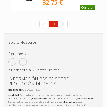
32,75 €
Comprar
Ant.
01
Sig.
Sobre Nosotros
Síguenos en:
¡Suscríbete a Nuestro Boletín!
INFORMACIÓN BÁSICA SOBRE
PROTECCIÓN DE DATOS
Responsable
: DUALSOFT S.L.
Finalidad
: Responder las consultas planteadas por el usuario y enviarle la
información solicitada;
Legitimación
: Consentimiento del usuario;
Destinatarios
:
Solo se realizan cesiones si existe una obligación legal;
Derechos
: Acceder,
rectificar y suprimir, así como otros derechos, como se indica en la información