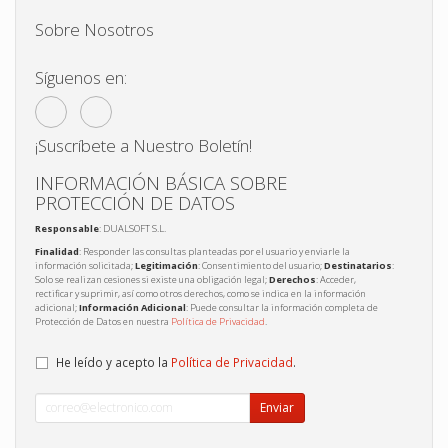
Sobre Nosotros
Síguenos en:
¡Suscríbete a Nuestro Boletín!
INFORMACIÓN BÁSICA SOBRE
PROTECCIÓN DE DATOS
Responsable
: DUALSOFT S.L.
Finalidad
: Responder las consultas planteadas por el usuario y enviarle la
información solicitada;
Legitimación
: Consentimiento del usuario;
Destinatarios
:
Solo se realizan cesiones si existe una obligación legal;
Derechos
: Acceder,
rectificar y suprimir, así como otros derechos, como se indica en la información
adicional;
Información Adicional
: Puede consultar la información completa de
Protección de Datos en nuestra
Política de Privacidad
.
He leído y acepto la
Política de Privacidad
.
Enviar