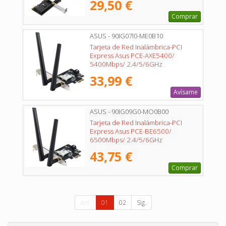
29,50 €
Comprar
ASUS - 90IG07I0-ME0B10
Tarjeta de Red Inalámbrica-PCI
Express Asus PCE-AXE5400/
5400Mbps/ 2.4/5/6GHz
33,99 €
Avísame
ASUS - 90IG09G0-MO0B00
Tarjeta de Red Inalámbrica-PCI
Express Asus PCE-BE6500/
6500Mbps/ 2.4/5/6GHz
43,75 €
Comprar
Ant.
01
02
Sig.