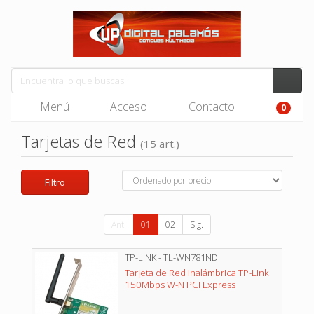
Menú
Acceso
Contacto
0
Tarjetas de Red
(15 art.)
Filtro
Ant.
01
02
Sig.
TP-LINK - TL-WN781ND
Tarjeta de Red Inalámbrica TP-Link
150Mbps W-N PCI Express