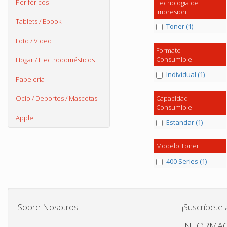
Periféricos
Tecnologia de
Impresion
Tablets / Ebook
Toner (1)
Foto / Video
Formato
Consumible
Hogar / Electrodomésticos
Individual (1)
Papelería
Capacidad
Ocio / Deportes / Mascotas
Consumible
Apple
Estandar (1)
Modelo Toner
400 Series (1)
Sobre Nosotros
¡Suscríbete 
INFORMAC