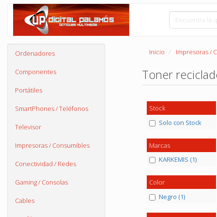
Inicio
Impresoras / 
Ordenadores
Toner recicla
Componentes
Portátiles
Stock
SmartPhones / Teléfonos
Solo con Stock
Televisor
Marcas
Impresoras / Consumibles
KARKEMIS (1)
Conectividad / Redes
Gaming / Consolas
Color
Negro (1)
Cables