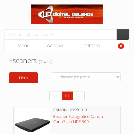
Menú
Acceso
Contacto
0
Escaners
(2 art.)
Filtro
Ant.
01
Sig.
CANON - 2995C010
Escáner Fotográfico Canon
CanoScan LiDE 300