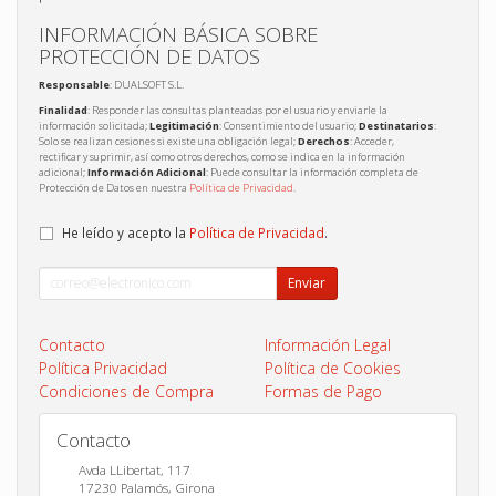
INFORMACIÓN BÁSICA SOBRE
PROTECCIÓN DE DATOS
Responsable
: DUALSOFT S.L.
Finalidad
: Responder las consultas planteadas por el usuario y enviarle la
información solicitada;
Legitimación
: Consentimiento del usuario;
Destinatarios
:
Solo se realizan cesiones si existe una obligación legal;
Derechos
: Acceder,
rectificar y suprimir, así como otros derechos, como se indica en la información
adicional;
Información Adicional
: Puede consultar la información completa de
Protección de Datos en nuestra
Política de Privacidad
.
He leído y acepto la
Política de Privacidad
.
Enviar
Contacto
Información Legal
Política Privacidad
Política de Cookies
Condiciones de Compra
Formas de Pago
Contacto
Avda LLibertat, 117
17230
Palamós
,
Girona