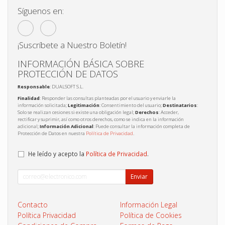
Síguenos en:
¡Suscríbete a Nuestro Boletín!
INFORMACIÓN BÁSICA SOBRE
PROTECCIÓN DE DATOS
Responsable
: DUALSOFT S.L.
Finalidad
: Responder las consultas planteadas por el usuario y enviarle la
información solicitada;
Legitimación
: Consentimiento del usuario;
Destinatarios
:
Solo se realizan cesiones si existe una obligación legal;
Derechos
: Acceder,
rectificar y suprimir, así como otros derechos, como se indica en la información
adicional;
Información Adicional
: Puede consultar la información completa de
Protección de Datos en nuestra
Política de Privacidad
.
He leído y acepto la
Política de Privacidad
.
Enviar
Contacto
Información Legal
Política Privacidad
Política de Cookies