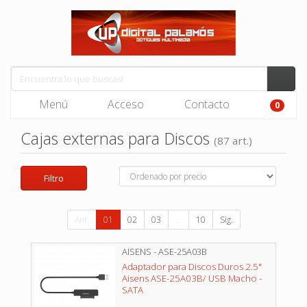
Menú
Acceso
Contacto
0
Cajas externas para Discos
(87 art.)
Filtro
Ant.
01
02
03
...
10
Sig.
AISENS - ASE-25A03B
Adaptador para Discos Duros 2.5"
Aisens ASE-25A03B/ USB Macho -
SATA