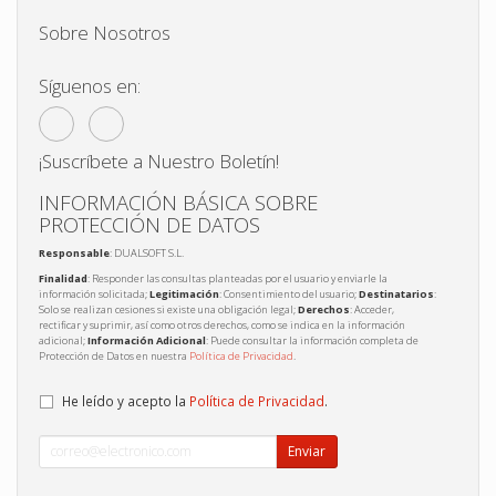
Sobre Nosotros
Síguenos en:
¡Suscríbete a Nuestro Boletín!
INFORMACIÓN BÁSICA SOBRE
PROTECCIÓN DE DATOS
Responsable
: DUALSOFT S.L.
Finalidad
: Responder las consultas planteadas por el usuario y enviarle la
información solicitada;
Legitimación
: Consentimiento del usuario;
Destinatarios
:
Solo se realizan cesiones si existe una obligación legal;
Derechos
: Acceder,
rectificar y suprimir, así como otros derechos, como se indica en la información
adicional;
Información Adicional
: Puede consultar la información completa de
Protección de Datos en nuestra
Política de Privacidad
.
He leído y acepto la
Política de Privacidad
.
Enviar