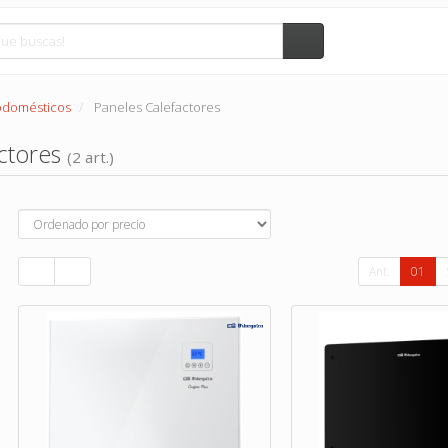
rodomésticos
Paneles Calefactores
actores
(2 art.)
Ant.
01