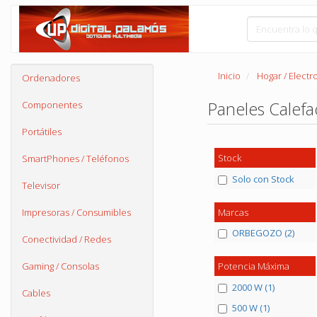
Inicio
Hogar / Elect
Ordenadores
Paneles Calef
Componentes
Portátiles
Stock
SmartPhones / Teléfonos
Solo con Stock
Televisor
Marcas
Impresoras / Consumibles
ORBEGOZO (2)
Conectividad / Redes
Gaming / Consolas
Potencia Máxima
2000 W (1)
Cables
500 W (1)