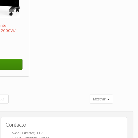
ante
 2000W/
Sig.
Mostrar
Contacto
Avda LLibertat, 117
17230
Palamós
,
Girona