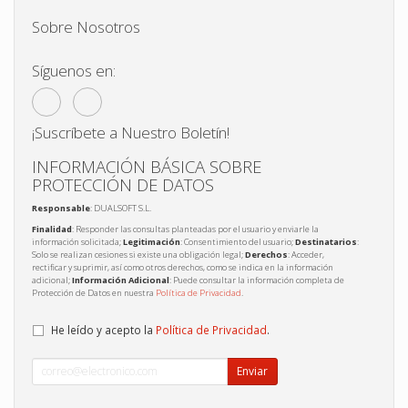
Sobre Nosotros
Síguenos en:
¡Suscríbete a Nuestro Boletín!
INFORMACIÓN BÁSICA SOBRE
PROTECCIÓN DE DATOS
Responsable
: DUALSOFT S.L.
Finalidad
: Responder las consultas planteadas por el usuario y enviarle la
información solicitada;
Legitimación
: Consentimiento del usuario;
Destinatarios
:
Solo se realizan cesiones si existe una obligación legal;
Derechos
: Acceder,
rectificar y suprimir, así como otros derechos, como se indica en la información
adicional;
Información Adicional
: Puede consultar la información completa de
Protección de Datos en nuestra
Política de Privacidad
.
He leído y acepto la
Política de Privacidad
.
Enviar