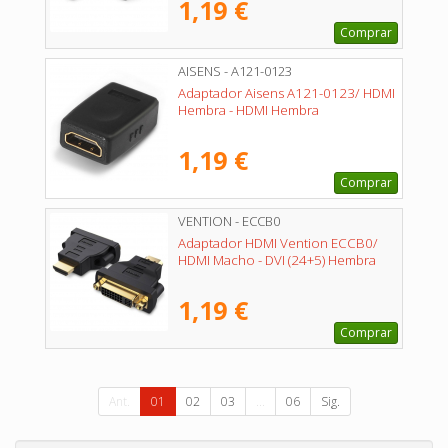
1,19 €
Comprar
AISENS - A121-0123
Adaptador Aisens A121-0123/ HDMI
Hembra - HDMI Hembra
1,19 €
Comprar
VENTION - ECCB0
Adaptador HDMI Vention ECCB0/
HDMI Macho - DVI (24+5) Hembra
1,19 €
Comprar
Ant.
01
02
03
...
06
Sig.