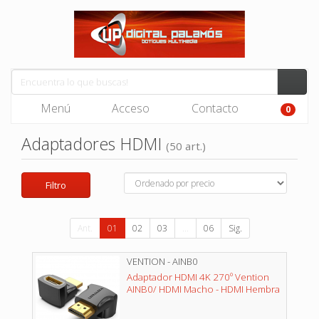
Menú
Acceso
Contacto
0
Adaptadores HDMI
(50 art.)
Filtro
Ant.
01
02
03
...
06
Sig.
VENTION - AINB0
Adaptador HDMI 4K 270º Vention
AINB0/ HDMI Macho - HDMI Hembra