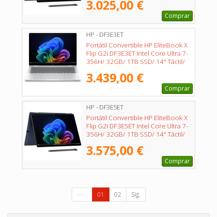
3.025,00 €
Comprar
HP - DF3E3ET
Portátil Convertible HP EliteBook X
Flip G2i DF3E3ET Intel Core Ultra 7-
356H/ 32GB/ 1TB SSD/ 14" Táctil/
Win11 Pro
3.439,00 €
Comprar
HP - DF3E5ET
Portátil Convertible HP EliteBook X
Flip G2i DF3E5ET Intel Core Ultra 7-
356H/ 32GB/ 1TB SSD/ 14" Táctil/
Win11 Pro
3.575,00 €
Comprar
Ant.
01
02
Sig.