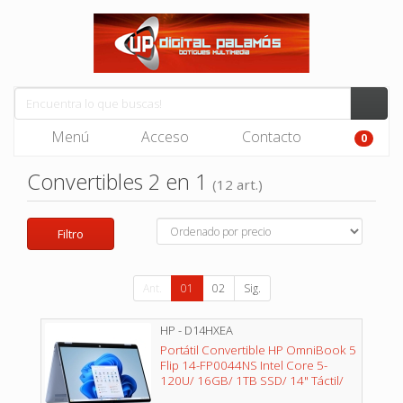
Menú
Acceso
Contacto
0
Convertibles 2 en 1
(12 art.)
Filtro
Ant.
01
02
Sig.
HP - D14HXEA
Portátil Convertible HP OmniBook 5
Flip 14-FP0044NS Intel Core 5-
120U/ 16GB/ 1TB SSD/ 14" Táctil/
Win11