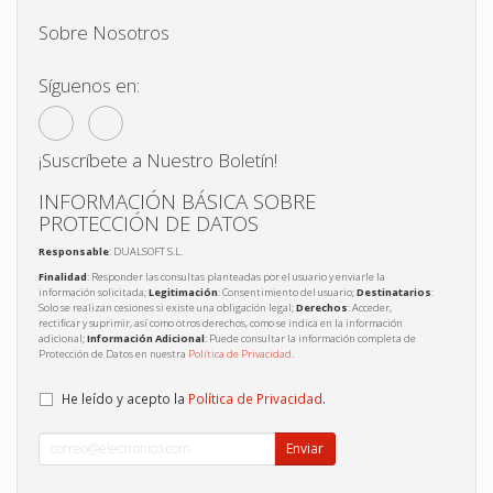
Sobre Nosotros
Síguenos en:
¡Suscríbete a Nuestro Boletín!
INFORMACIÓN BÁSICA SOBRE
PROTECCIÓN DE DATOS
Responsable
: DUALSOFT S.L.
Finalidad
: Responder las consultas planteadas por el usuario y enviarle la
información solicitada;
Legitimación
: Consentimiento del usuario;
Destinatarios
:
Solo se realizan cesiones si existe una obligación legal;
Derechos
: Acceder,
rectificar y suprimir, así como otros derechos, como se indica en la información
adicional;
Información Adicional
: Puede consultar la información completa de
Protección de Datos en nuestra
Política de Privacidad
.
He leído y acepto la
Política de Privacidad
.
Enviar