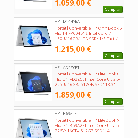
1.059,00 €
Comprar
HP - D14HYEA
Portátil Convertible HP OmniBook 5
Flip 14-FP0045NS Intel Core 7-
150U/ 16GB/ 1TB SSD/ 14" Táctil/
Win11
1.215,00 €
Comprar
HP - AD2Z6ET
Portátil Convertible HP EliteBook 8
Flip G1i AD2Z6ET Intel Core Ultra 5-
225U/ 16GB/ 512GB SSD/ 13.3"
Táctil/ Win11 Pro
1.859,00 €
Comprar
HP - B69A2ET
Portátil Convertible HP EliteBook X
Flip G1i B69A2ET Intel Core Ultra 5-
226V/ 16GB/ 512GB SSD/ 14"
Táctil/ Win11 Pro