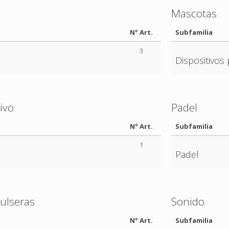
Mascotas
Nº Art.
Subfamilia
3
Dispositivos
ivo
Padel
Nº Art.
Subfamilia
1
Padel
ulseras
Sonido
Nº Art.
Subfamilia