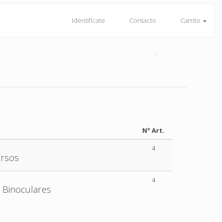
Identifícate
Contacto
Carrito
Nº Art.
4
ersos
4
/ Binoculares