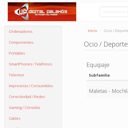
Inicio
Ocio / Deport
Ordenadores
Ocio / Deporte
Componentes
Portátiles
Equipaje
SmartPhones / Teléfonos
Televisor
Subfamilia
Impresoras / Consumibles
Maletas - Mochil
Conectividad / Redes
Gaming / Consolas
Cables