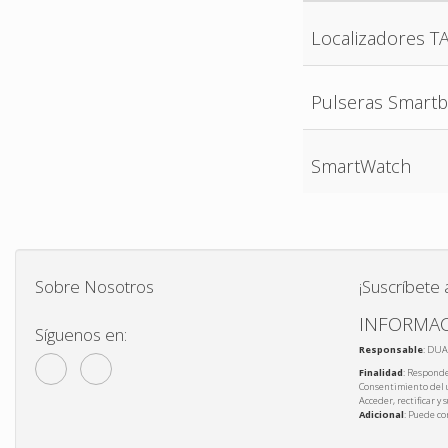
Localizadores T
Pulseras Smart
SmartWatch
Sobre Nosotros
¡Suscríbete 
INFORMAC
Síguenos en:
Responsable
: DUA
Finalidad
: Responde
Consentimiento del 
Acceder, rectificar y
Adicional
: Puede co