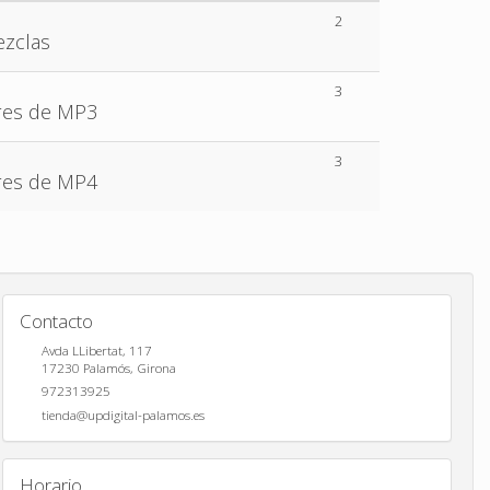
2
zclas
3
res de MP3
3
res de MP4
Contacto
Avda LLibertat, 117
17230
Palamós
,
Girona
972313925
tienda@updigital-palamos.es
Horario