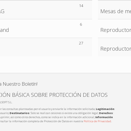
14
AG
Mesas de me
6
band
Reproducto
27
Reproducto
a Nuestro Boletín!
IÓN BÁSICA SOBRE PROTECCIÓN DE DATOS
LSOFT S.L.
r las consultas planteadas por el usuario y enviarle la información solicitada;
Legitimación
:
usuario;
Destinatarios
: Solo se realizan cesiones si existe una obligación legal;
Derechos
:
 suprimir, así como otros derechos, como se indica en la información adicional;
Información
nsultar la información completa de Protección de Datos en nuestra
Política de Privacidad
.