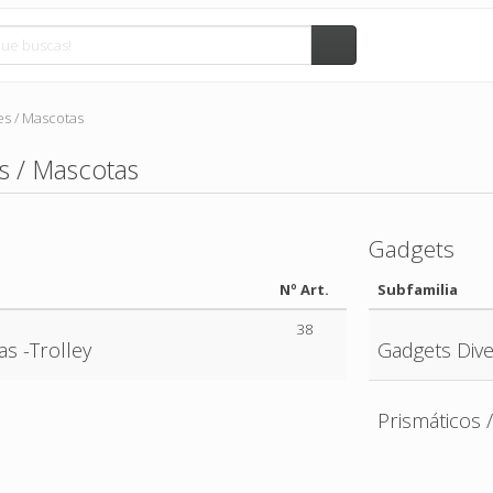
es / Mascotas
s / Mascotas
Gadgets
Nº Art.
Subfamilia
38
as -Trolley
Gadgets Div
Prismáticos 