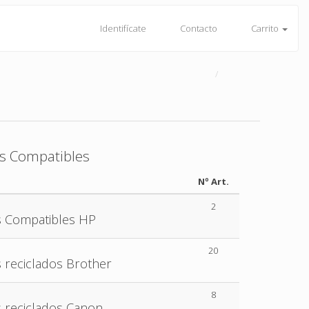
Identifícate
Contacto
Carrito
s Compatibles
Nº Art.
2
 Compatibles HP
20
 reciclados Brother
8
 reciclados Canon