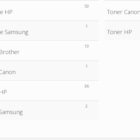
53
le HP
Toner Cano
1
le Samsung
Toner HP
13
 Brother
1
 Canon
36
 HP
2
 Samsung