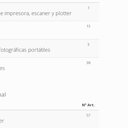
1
e impresora, escaner y plotter
13
3
otográficas portátiles
38
es
nal
Nº Art.
57
er