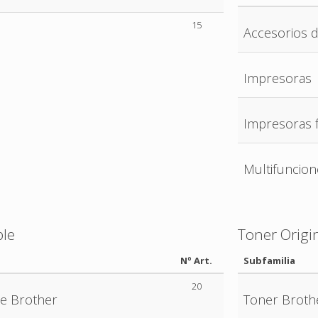
15
Accesorios d
Impresoras
Impresoras f
Multifuncion
ble
Toner Origi
Nº Art.
Subfamilia
20
e Brother
Toner Broth