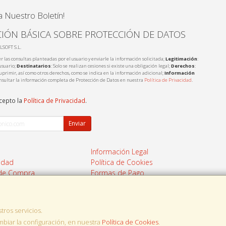
a Nuestro Boletín!
IÓN BÁSICA SOBRE PROTECCIÓN DE DATOS
LSOFT S.L.
r las consultas planteadas por el usuario y enviarle la información solicitada;
Legitimación
:
usuario;
Destinatarios
: Solo se realizan cesiones si existe una obligación legal;
Derechos
:
 suprimir, así como otros derechos, como se indica en la información adicional;
Información
nsultar la información completa de Protección de Datos en nuestra
Política de Privacidad
.
acepto la
Política de Privacidad
.
Enviar
Información Legal
cidad
Política de Cookies
 de Compra
Formas de Pago
tros servicios.
, , , , España. - C.I.F.: B17975095 - Tfno:
iar la configuración, en nuestra
Política de Cookies
.