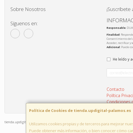
Sobre Nosotros
¡Suscríbete 
INFORMAC
Síguenos en:
Responsable
: DUA
Finalidad
: Responde
Consentimiento del 
Acceder, rectificar y
Adicional
: Puede co
He leído y 
Contacto
Política Priva
Condiciones
Política de Cookies de tienda.updigital-palamos.es
tienda.updigital-palamos.es © 2026
Utilizamos cookies propias y de terceros para mejorar nues
Puede obtener más información, o bien conocer cómo camb