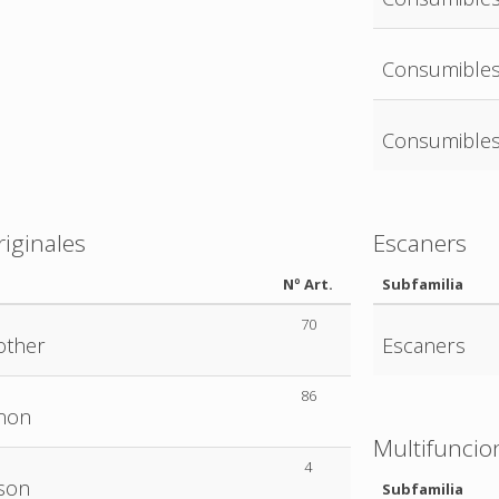
Consumibles
Consumibles
iginales
Escaners
Nº Art.
Subfamilia
70
other
Escaners
86
non
Multifuncio
4
son
Subfamilia