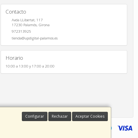
Contacto
Avda LLibertat, 117
17230
Palamós
,
Girona
972313925
tienda@updigital-palamos.es
Horario
10:00 a 13:00 y 17:00 a 20:00
Configurar
Rechazar
Aceptar Cookies