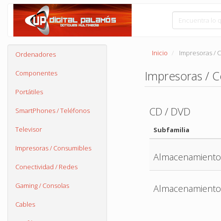
Inicio
Impresoras / 
Ordenadores
Impresoras / 
Componentes
Portátiles
CD / DVD
SmartPhones / Teléfonos
Televisor
Subfamilia
Impresoras / Consumibles
Almacenamiento
Conectividad / Redes
Gaming / Consolas
Almacenamient
Cables