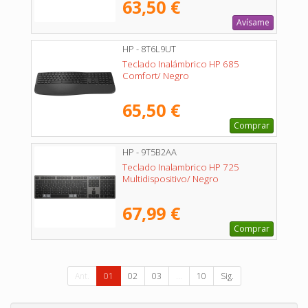
63,50 €
Avísame
HP - 8T6L9UT
Teclado Inalámbrico HP 685
Comfort/ Negro
65,50 €
Comprar
HP - 9T5B2AA
Teclado Inalambrico HP 725
Multidispositivo/ Negro
67,99 €
Comprar
Ant.
01
02
03
...
10
Sig.