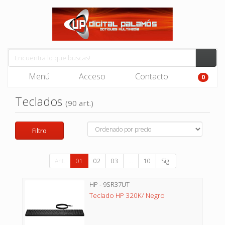
Menú
Acceso
Contacto
0
Teclados
(90 art.)
Filtro
Ant.
01
02
03
...
10
Sig.
HP - 9SR37UT
Teclado HP 320K/ Negro