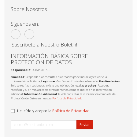
Sobre Nosotros
Síguenos en:
¡Suscríbete a Nuestro Boletín!
INFORMACIÓN BÁSICA SOBRE
PROTECCIÓN DE DATOS
Responsable
: DUALSOFT S.L.
Finalidad
: Responder las consultas planteadas por el usuario y enviarle la
información solicitada;
Legitimación
: Consentimiento del usuario;
Destinatarios
:
Solo se realizan cesiones si existe una obligación legal;
Derechos
: Acceder,
rectificar y suprimir, así como otros derechos, como se indica en la información
adicional;
Información Adicional
: Puede consultar la información completa de
Protección de Datos en nuestra
Política de Privacidad
.
He leído y acepto la
Política de Privacidad
.
Enviar