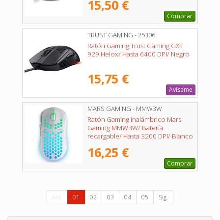
15,50 €
Comprar
TRUST GAMING - 25306
Ratón Gaming Trust Gaming GXT
929 Helox/ Hasta 6400 DPI/ Negro
15,75 €
Avísame
MARS GAMING - MMW3W
Ratón Gaming Inalámbrico Mars
Gaming MMW3W/ Batería
recargable/ Hasta 3200 DPI/ Blanco
16,25 €
Comprar
Ant.
01
02
03
04
05
Sig.