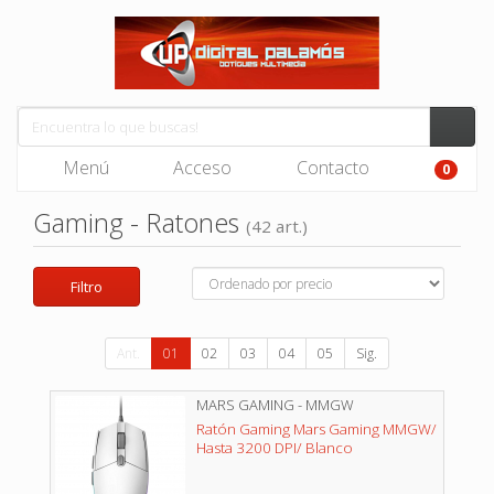
Menú
Acceso
Contacto
0
Gaming - Ratones
(42 art.)
Filtro
Ant.
01
02
03
04
05
Sig.
MARS GAMING - MMGW
Ratón Gaming Mars Gaming MMGW/
Hasta 3200 DPI/ Blanco