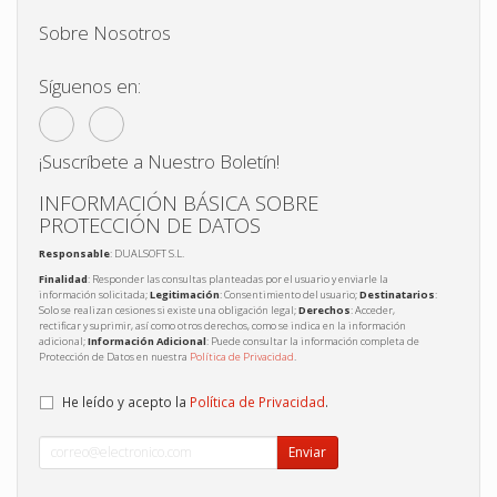
Sobre Nosotros
Síguenos en:
¡Suscríbete a Nuestro Boletín!
INFORMACIÓN BÁSICA SOBRE
PROTECCIÓN DE DATOS
Responsable
: DUALSOFT S.L.
Finalidad
: Responder las consultas planteadas por el usuario y enviarle la
información solicitada;
Legitimación
: Consentimiento del usuario;
Destinatarios
:
Solo se realizan cesiones si existe una obligación legal;
Derechos
: Acceder,
rectificar y suprimir, así como otros derechos, como se indica en la información
adicional;
Información Adicional
: Puede consultar la información completa de
Protección de Datos en nuestra
Política de Privacidad
.
He leído y acepto la
Política de Privacidad
.
Enviar