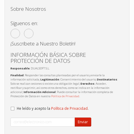
Sobre Nosotros
Síguenos en:
¡Suscríbete a Nuestro Boletín!
INFORMACIÓN BÁSICA SOBRE
PROTECCIÓN DE DATOS
Responsable
: DUALSOFT S.L.
Finalidad
: Responder las consultas planteadas por el usuario y enviarle la
información solicitada;
Legitimación
: Consentimiento del usuario;
Destinatarios
:
Solo se realizan cesiones si existe una obligación legal;
Derechos
: Acceder,
rectificar y suprimir, así como otros derechos, como se indica en la información
adicional;
Información Adicional
: Puede consultar la información completa de
Protección de Datos en nuestra
Política de Privacidad
.
He leído y acepto la
Política de Privacidad
.
Enviar