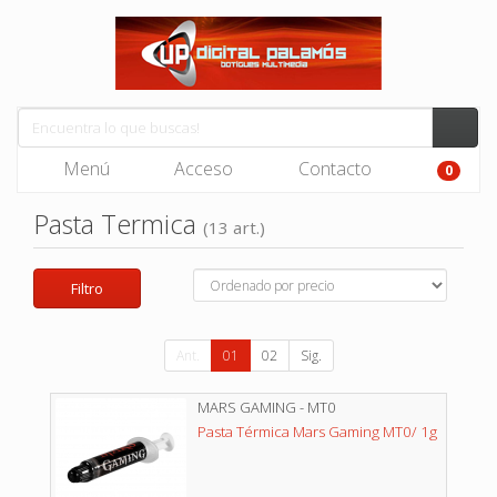
Menú
Acceso
Contacto
0
Pasta Termica
(13 art.)
Filtro
Ant.
01
02
Sig.
MARS GAMING - MT0
Pasta Térmica Mars Gaming MT0/ 1g