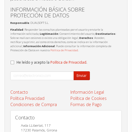
INFORMACIÓN BÁSICA SOBRE
PROTECCIÓN DE DATOS
Responsable
: DUALSOFT S.L.
Finalidad
: Responder las consultas planteadas por el usuario y enviarle la
información solicitada;
Legitimación
: Consentimiento del usuario;
Destinatarios
:
Solo se realizan cesiones si existe una obligación legal;
Derechos
: Acceder,
rectificar y suprimir, así como otros derechos, como se indica en la información
adicional;
Información Adicional
: Puede consultar la información completa de
Protección de Datos en nuestra
Política de Privacidad
.
He leído y acepto la
Política de Privacidad
.
Enviar
Contacto
Información Legal
Política Privacidad
Política de Cookies
Condiciones de Compra
Formas de Pago
Contacto
Avda LLibertat, 117
17230
Palamós
,
Girona