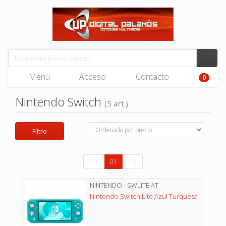
Menú
Acceso
Contacto
0
Nintendo Switch
(5 art.)
Filtro
Ant.
01
Sig.
NINTENDO - SWLITE AT
Nintendo Switch Lite Azul Turquesa