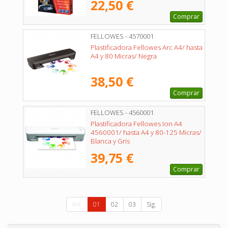
22,50 €
Comprar
FELLOWES - 4570001
Plastificadora Fellowes Arc A4/ hasta
A4 y 80 Micras/ Negra
38,50 €
Comprar
FELLOWES - 4560001
Plastificadora Fellowes Ion A4
4560001/ hasta A4 y 80-125 Micras/
Blanca y Gris
39,75 €
Comprar
Ant.
01
02
03
Sig.