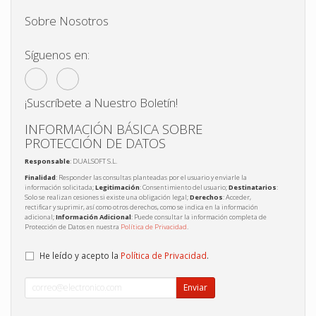
Sobre Nosotros
Síguenos en:
¡Suscríbete a Nuestro Boletín!
INFORMACIÓN BÁSICA SOBRE
PROTECCIÓN DE DATOS
Responsable
: DUALSOFT S.L.
Finalidad
: Responder las consultas planteadas por el usuario y enviarle la
información solicitada;
Legitimación
: Consentimiento del usuario;
Destinatarios
:
Solo se realizan cesiones si existe una obligación legal;
Derechos
: Acceder,
rectificar y suprimir, así como otros derechos, como se indica en la información
adicional;
Información Adicional
: Puede consultar la información completa de
Protección de Datos en nuestra
Política de Privacidad
.
He leído y acepto la
Política de Privacidad
.
Enviar