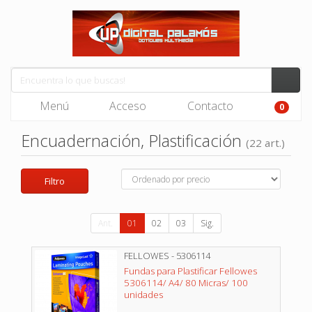
Menú
Acceso
Contacto
0
Encuadernación, Plastificación
(22 art.)
Filtro
Ant.
01
02
03
Sig.
FELLOWES - 5306114
Fundas para Plastificar Fellowes
5306114/ A4/ 80 Micras/ 100
unidades