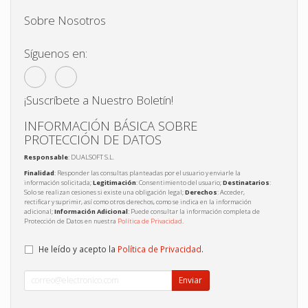
Sobre Nosotros
Síguenos en:
¡Suscríbete a Nuestro Boletín!
INFORMACIÓN BÁSICA SOBRE
PROTECCIÓN DE DATOS
Responsable
: DUALSOFT S.L.
Finalidad
: Responder las consultas planteadas por el usuario y enviarle la
información solicitada;
Legitimación
: Consentimiento del usuario;
Destinatarios
:
Solo se realizan cesiones si existe una obligación legal;
Derechos
: Acceder,
rectificar y suprimir, así como otros derechos, como se indica en la información
adicional;
Información Adicional
: Puede consultar la información completa de
Protección de Datos en nuestra
Política de Privacidad
.
He leído y acepto la
Política de Privacidad
.
Enviar