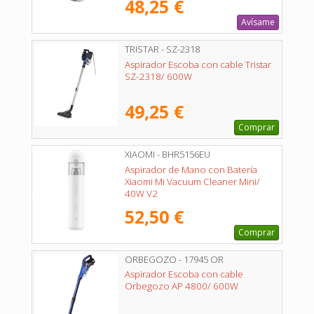
48,25 €
Avísame
TRISTAR - SZ-2318
Aspirador Escoba con cable Tristar
SZ-2318/ 600W
49,25 €
Comprar
XIAOMI - BHR5156EU
Aspirador de Mano con Batería
Xiaomi Mi Vacuum Cleaner Mini/
40W V2
52,50 €
Comprar
ORBEGOZO - 17945 OR
Aspirador Escoba con cable
Orbegozo AP 4800/ 600W