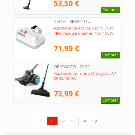
53,50 €
Comprar
XIAOMI - BHR8943EU
Aspirador de Ácaros Xiaomi Dust
Mite Vacuum Cleaner Pro/ 400W
71,99 €
Comprar
ORBEGOZO - 17452
Aspirador de Trineo Orbegozo AP
8030/ 800W
73,99 €
Comprar
Ant.
01
02
03
04
Sig.