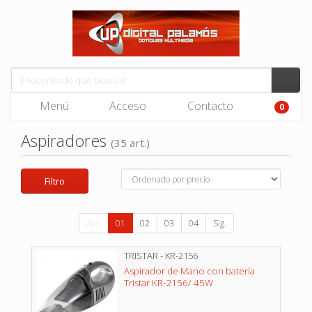
Menú
Acceso
Contacto
0
Aspiradores
(35 art.)
Filtro
Ant.
01
02
03
04
Sig.
TRISTAR - KR-2156
Aspirador de Mano con batería
Tristar KR-2156/ 45W