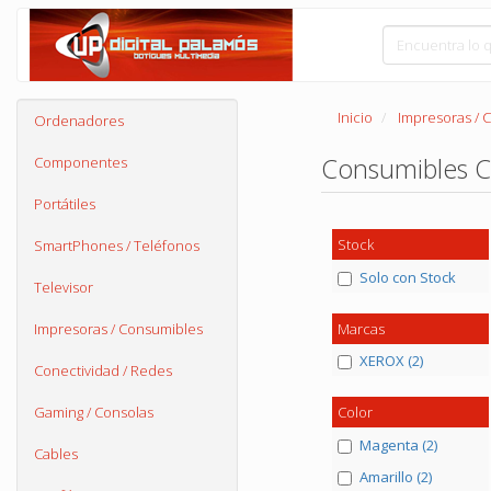
Inicio
Impresoras / 
Ordenadores
Consumibles 
Componentes
Portátiles
Stock
SmartPhones / Teléfonos
Solo con Stock
Televisor
Marcas
Impresoras / Consumibles
XEROX (2)
Conectividad / Redes
Gaming / Consolas
Color
Magenta (2)
Cables
Amarillo (2)