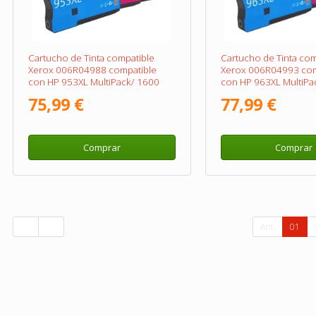
Cartucho de Tinta compatible
Cartucho de Tinta com
Xerox 006R04988 compatible
Xerox 006R04993 com
con HP 953XL MultiPack/ 1600
con HP 963XL MultiPa
páginas/ Negro/ Cian/ Magenta/
páginas/ Negro/ Cian/
75,99 €
77,99 €
Amarillo
Amarillo
Comprar
Comprar
Ant.
01