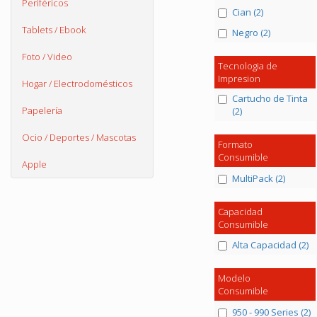
Periféricos
Cian (2)
Tablets / Ebook
Negro (2)
Foto / Video
Tecnologia de
Impresion
Hogar / Electrodomésticos
Cartucho de Tinta
Papelería
(2)
Ocio / Deportes / Mascotas
Formato
Consumible
Apple
MultiPack (2)
Capacidad
Consumible
Alta Capacidad (2)
Modelo
Consumible
950 - 990 Series (2)