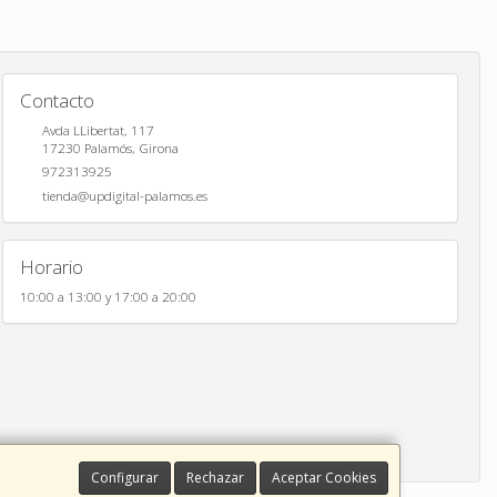
Contacto
Avda LLibertat, 117
17230
Palamós
,
Girona
972313925
tienda@updigital-palamos.es
Horario
10:00 a 13:00 y 17:00 a 20:00
Configurar
Rechazar
Aceptar Cookies