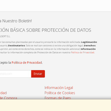
a Nuestro Boletín!
IÓN BÁSICA SOBRE PROTECCIÓN DE DATOS
LSOFT S.L.
r las consultas planteadas por el usuario y enviarle la información solicitada;
Legitimación
:
usuario;
Destinatarios
: Solo se realizan cesiones si existe una obligación legal;
Derechos
:
 suprimir, así como otros derechos, como se indica en la información adicional;
Información
nsultar la información completa de Protección de Datos en nuestra
Política de Privacidad
.
acepto la
Política de Privacidad
.
Enviar
Información Legal
cidad
Política de Cookies
 de Compra
Formas de Pago