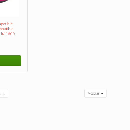
patible
patible
ck/ 1600
 Magenta/
Sig.
Mostrar