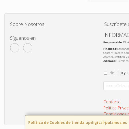
Sobre Nosotros
¡Suscríbete 
INFORMAC
Síguenos en:
Responsable
: DUA
Finalidad
: Responde
Consentimiento del 
Acceder, rectificar y
Adicional
: Puede co
He leído y 
Contacto
Política Priva
Condiciones
Política de Cookies de tienda.updigital-palamos.es