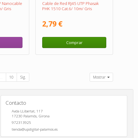
P Nanocable
Cable de Red RJ45 UTP Phasak
/ Gris
PHK 1510 Cat.6/ 10m/ Gris
2,79 €
Comprar
...
10
Sig.
Mostrar
Contacto
Avda LLibertat, 117
17230
Palamós
,
Girona
972313925
tienda@updigital-palamos.es