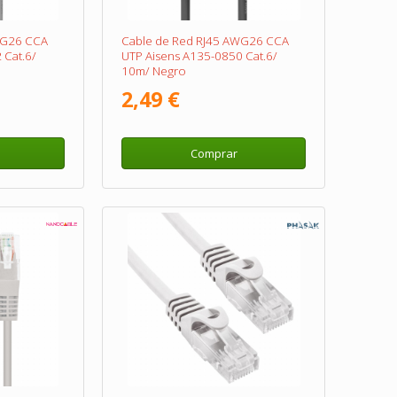
WG26 CCA
Cable de Red RJ45 AWG26 CCA
 Cat.6/
UTP Aisens A135-0850 Cat.6/
10m/ Negro
2,49 €
Comprar