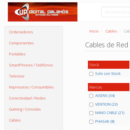
Inicio
Cables
Cab
Ordenadores
Cables de Red
Componentes
Portátiles
Stock
SmartPhones / Teléfonos
Solo con Stock
Televisor
Marcas
Impresoras / Consumibles
AISENS (34)
Conectividad / Redes
VENTION (23)
Gaming / Consolas
NANO CABLE (21)
Cables
PHASAK (8)