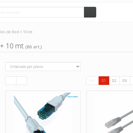
les de Red + 10 mt
 + 10 mt
(86 art.)
Ant.
01
02
03