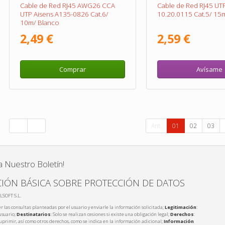
Cable de Red RJ45 AWG26 CCA
Cable de Red RJ45 UT
UTP Aisens A135-0826 Cat.6/
10.20.0115 Cat.5/ 15m
10m/ Blanco
2,49 €
2,59 €
Comprar
Avísame
Ant.
01
02
03
a Nuestro Boletín!
IÓN BÁSICA SOBRE PROTECCIÓN DE DATOS
LSOFT S.L.
r las consultas planteadas por el usuario y enviarle la información solicitada;
Legitimación
:
usuario;
Destinatarios
: Solo se realizan cesiones si existe una obligación legal;
Derechos
:
 suprimir, así como otros derechos, como se indica en la información adicional;
Información