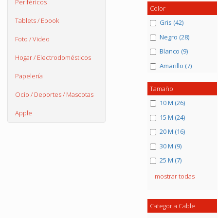
Periféricos
Color
Tablets / Ebook
Gris (42)
Negro (28)
Foto / Video
Blanco (9)
Hogar / Electrodomésticos
Amarillo (7)
Papelería
Tamaño
Ocio / Deportes / Mascotas
10 M (26)
Apple
15 M (24)
20 M (16)
30 M (9)
25 M (7)
mostrar todas
Categoria Cable