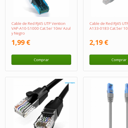
Cable de Red RJ45 UTP Vention
Cable de Red RJ45 UTP
VAP-A10-S1000 Cat.5e/ 10m/ Azul
A133-0183 Cat.5e/ 10
y Negro
1,99 €
2,19 €
Comprar
Comprar