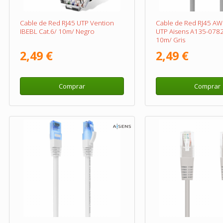
Cable de Red RJ45 UTP Vention
Cable de Red RJ45 A
IBEBL Cat.6/ 10m/ Negro
UTP Aisens A135-0782
10m/ Gris
2,49 €
2,49 €
Comprar
Comprar