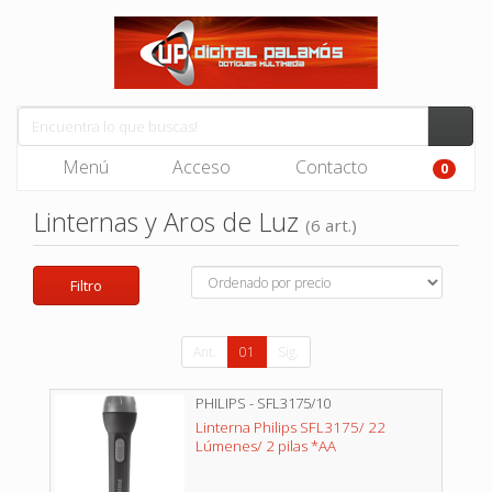
Menú
Acceso
Contacto
0
Linternas y Aros de Luz
(6 art.)
Filtro
Ant.
01
Sig.
PHILIPS - SFL3175/10
Linterna Philips SFL3175/ 22
Lúmenes/ 2 pilas *AA