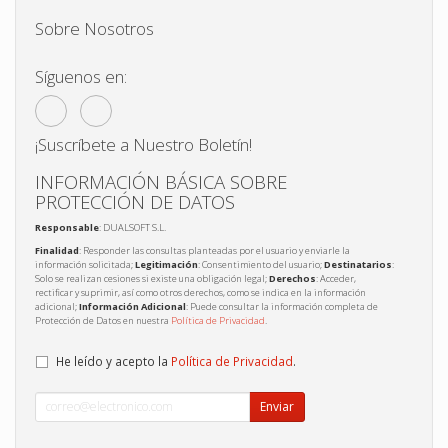
Sobre Nosotros
Síguenos en:
¡Suscríbete a Nuestro Boletín!
INFORMACIÓN BÁSICA SOBRE
PROTECCIÓN DE DATOS
Responsable
: DUALSOFT S.L.
Finalidad
: Responder las consultas planteadas por el usuario y enviarle la
información solicitada;
Legitimación
: Consentimiento del usuario;
Destinatarios
:
Solo se realizan cesiones si existe una obligación legal;
Derechos
: Acceder,
rectificar y suprimir, así como otros derechos, como se indica en la información
adicional;
Información Adicional
: Puede consultar la información completa de
Protección de Datos en nuestra
Política de Privacidad
.
He leído y acepto la
Política de Privacidad
.
Enviar