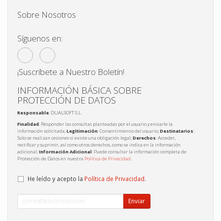
Sobre Nosotros
Síguenos en:
¡Suscríbete a Nuestro Boletín!
INFORMACIÓN BÁSICA SOBRE
PROTECCIÓN DE DATOS
Responsable
: DUALSOFT S.L.
Finalidad
: Responder las consultas planteadas por el usuario y enviarle la
información solicitada;
Legitimación
: Consentimiento del usuario;
Destinatarios
:
Solo se realizan cesiones si existe una obligación legal;
Derechos
: Acceder,
rectificar y suprimir, así como otros derechos, como se indica en la información
adicional;
Información Adicional
: Puede consultar la información completa de
Protección de Datos en nuestra
Política de Privacidad
.
He leído y acepto la
Política de Privacidad
.
Enviar