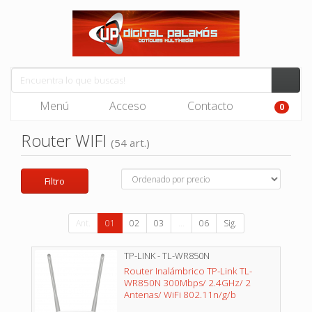
Menú
Acceso
Contacto
0
Router WIFI
(54 art.)
Filtro
Ant.
01
02
03
...
06
Sig.
TP-LINK - TL-WR850N
Router Inalámbrico TP-Link TL-
WR850N 300Mbps/ 2.4GHz/ 2
Antenas/ WiFi 802.11n/g/b