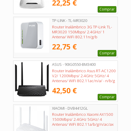
22,25 €
Comprar
TP-LINK - TL-MR3020
Router Inalámbrico 3G TP-Link TL-
MR3020 150Mbps/ 2.4GHz/ 1
Antena/ WiFi 802.11n/g/b
22,75 €
Comprar
ASUS - 90IG0550-BM3400
Router Inalámbrico Asus RT-AC1200
V2/ 1200Mbps/ 2.4GHz 5GHz/ 4
Antenas/ WiFi 802.11ac/n/a/ - n/b/g
42,50 €
Comprar
XIAOMI - DVB4412GL
Router Inalámbrico Xiaomi AX1500
1500Mbps/ 2.4GHz 5GHz/ 4
Antenas/ WiFi 802.11a/b/g/n/ac/ax