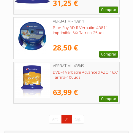
31,25 €
Comprar
VERBATIM - 43811
Blue-Ray BD-R Verbatim 43811
Imprimible 6X/ Tarrina-25uds
28,50 €
Comprar
VERBATIM - 43549
DVD-R Verbatim Advanced AZO 16X/
Tarrina-100uds
63,99 €
Comprar
Ant.
01
Sig.