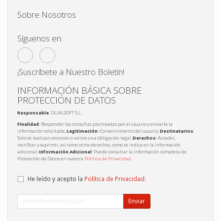
Sobre Nosotros
Síguenos en:
¡Suscríbete a Nuestro Boletín!
INFORMACIÓN BÁSICA SOBRE
PROTECCIÓN DE DATOS
Responsable
: DUALSOFT S.L.
Finalidad
: Responder las consultas planteadas por el usuario y enviarle la
información solicitada;
Legitimación
: Consentimiento del usuario;
Destinatarios
:
Solo se realizan cesiones si existe una obligación legal;
Derechos
: Acceder,
rectificar y suprimir, así como otros derechos, como se indica en la información
adicional;
Información Adicional
: Puede consultar la información completa de
Protección de Datos en nuestra
Política de Privacidad
.
He leído y acepto la
Política de Privacidad
.
Enviar