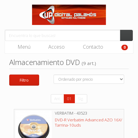
Menú
Acceso
Contacto
0
Almacenamiento DVD
(9 art.)
Filtro
Ant.
01
Sig.
VERBATIM - 43523
DVD-R Verbatim Advanced AZO 16X/
Tarrina-10uds