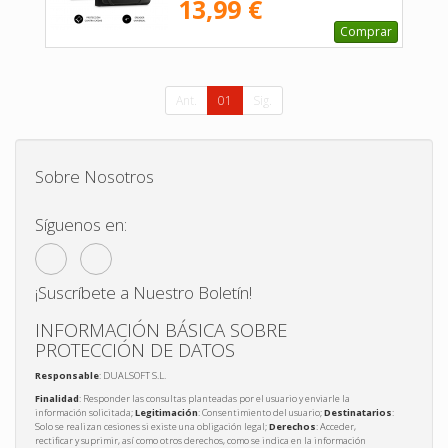
13,99 €
Comprar
Ant.
01
Sig.
Sobre Nosotros
Síguenos en:
¡Suscríbete a Nuestro Boletín!
INFORMACIÓN BÁSICA SOBRE
PROTECCIÓN DE DATOS
Responsable
: DUALSOFT S.L.
Finalidad
: Responder las consultas planteadas por el usuario y enviarle la
información solicitada;
Legitimación
: Consentimiento del usuario;
Destinatarios
:
Solo se realizan cesiones si existe una obligación legal;
Derechos
: Acceder,
rectificar y suprimir, así como otros derechos, como se indica en la información