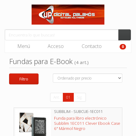
Menú
Acceso
Contacto
0
Fundas para E-Book
(4 art.)
Filtro
Ant.
01
Sig.
SUBBLIM - SUBCUE-1EC011
Funda para libro electrónico
Subblim 1EC011 Clever Ebook Case
6" Mármol Negro