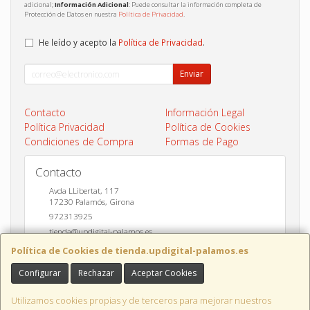
adicional;
Información Adicional
: Puede consultar la información completa de
Protección de Datos en nuestra
Política de Privacidad
.
He leído y acepto la
Política de Privacidad
.
Enviar
Contacto
Información Legal
Política Privacidad
Política de Cookies
Condiciones de Compra
Formas de Pago
Contacto
Avda LLibertat, 117
17230
Palamós
,
Girona
972313925
tienda@updigital-palamos.es
Política de Cookies de tienda.updigital-palamos.es
Configurar
Rechazar
Aceptar Cookies
Horario
10:00 a 13:00 y 17:00 a 20:00
Utilizamos cookies propias y de terceros para mejorar nuestros