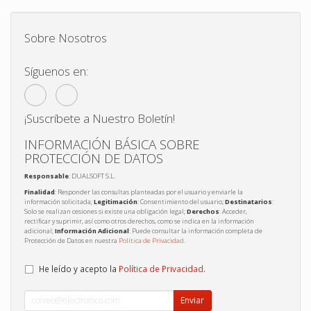
Sobre Nosotros
Síguenos en:
¡Suscríbete a Nuestro Boletín!
INFORMACIÓN BÁSICA SOBRE
PROTECCIÓN DE DATOS
Responsable
: DUALSOFT S.L.
Finalidad
: Responder las consultas planteadas por el usuario y enviarle la
información solicitada;
Legitimación
: Consentimiento del usuario;
Destinatarios
:
Solo se realizan cesiones si existe una obligación legal;
Derechos
: Acceder,
rectificar y suprimir, así como otros derechos, como se indica en la información
adicional;
Información Adicional
: Puede consultar la información completa de
Protección de Datos en nuestra
Política de Privacidad
.
He leído y acepto la
Política de Privacidad
.
Enviar