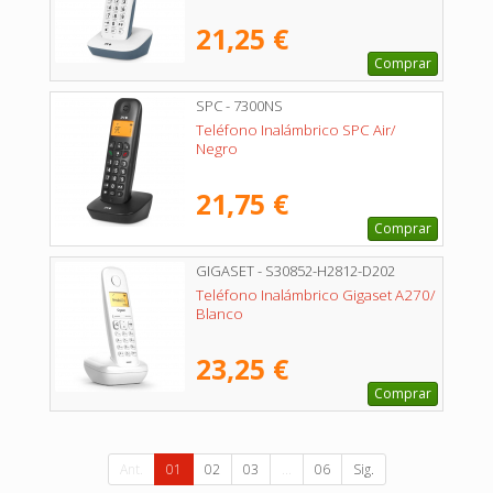
21,25 €
Comprar
SPC - 7300NS
Teléfono Inalámbrico SPC Air/
Negro
21,75 €
Comprar
GIGASET - S30852-H2812-D202
Teléfono Inalámbrico Gigaset A270/
Blanco
23,25 €
Comprar
Ant.
01
02
03
...
06
Sig.