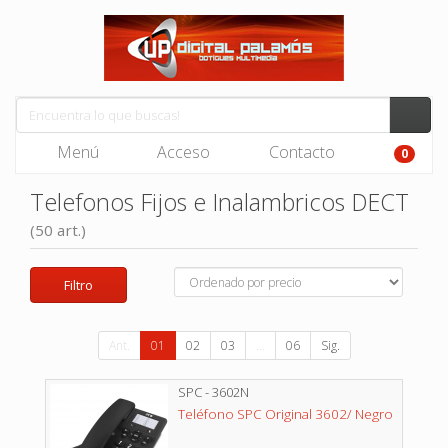
Menú
Acceso
Contacto
0
Telefonos Fijos e Inalambricos DECT
(50 art.)
Filtro
Ant.
01
02
03
...
06
Sig.
SPC - 3602N
Teléfono SPC Original 3602/ Negro