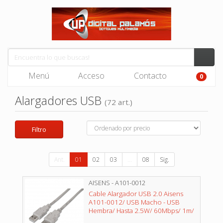
Menú
Acceso
Contacto
0
Alargadores USB
(72 art.)
Filtro
Ant.
01
02
03
...
08
Sig.
AISENS - A101-0012
Cable Alargador USB 2.0 Aisens
A101-0012/ USB Macho - USB
Hembra/ Hasta 2.5W/ 60Mbps/ 1m/
Beige