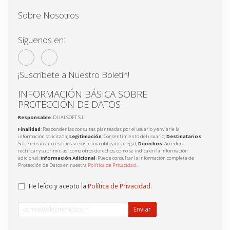
Sobre Nosotros
Síguenos en:
¡Suscríbete a Nuestro Boletín!
INFORMACIÓN BÁSICA SOBRE
PROTECCIÓN DE DATOS
Responsable
: DUALSOFT S.L.
Finalidad
: Responder las consultas planteadas por el usuario y enviarle la
información solicitada;
Legitimación
: Consentimiento del usuario;
Destinatarios
:
Solo se realizan cesiones si existe una obligación legal;
Derechos
: Acceder,
rectificar y suprimir, así como otros derechos, como se indica en la información
adicional;
Información Adicional
: Puede consultar la información completa de
Protección de Datos en nuestra
Política de Privacidad
.
He leído y acepto la
Política de Privacidad
.
Enviar