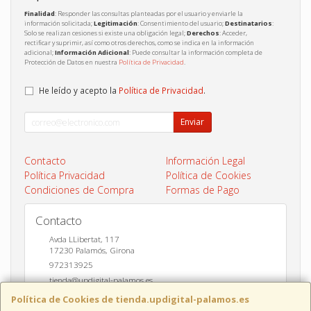
Finalidad
: Responder las consultas planteadas por el usuario y enviarle la
información solicitada;
Legitimación
: Consentimiento del usuario;
Destinatarios
:
Solo se realizan cesiones si existe una obligación legal;
Derechos
: Acceder,
rectificar y suprimir, así como otros derechos, como se indica en la información
adicional;
Información Adicional
: Puede consultar la información completa de
Protección de Datos en nuestra
Política de Privacidad
.
He leído y acepto la
Política de Privacidad
.
Enviar
Contacto
Información Legal
Política Privacidad
Política de Cookies
Condiciones de Compra
Formas de Pago
Contacto
Avda LLibertat, 117
17230
Palamós
,
Girona
972313925
tienda@updigital-palamos.es
Política de Cookies de tienda.updigital-palamos.es