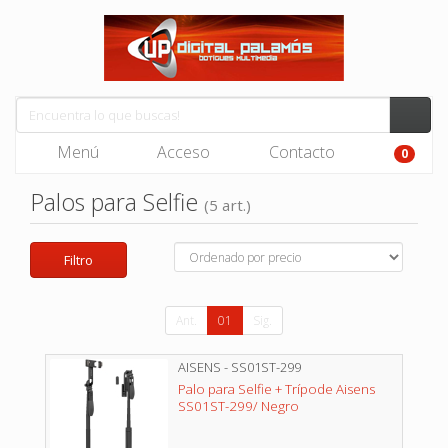
Menú
Acceso
Contacto
0
Palos para Selfie
(5 art.)
Filtro
Ant.
01
Sig.
AISENS - SS01ST-299
Palo para Selfie + Trípode Aisens
SS01ST-299/ Negro