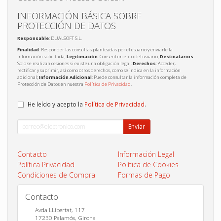
INFORMACIÓN BÁSICA SOBRE
PROTECCIÓN DE DATOS
Responsable
: DUALSOFT S.L.
Finalidad
: Responder las consultas planteadas por el usuario y enviarle la
información solicitada;
Legitimación
: Consentimiento del usuario;
Destinatarios
:
Solo se realizan cesiones si existe una obligación legal;
Derechos
: Acceder,
rectificar y suprimir, así como otros derechos, como se indica en la información
adicional;
Información Adicional
: Puede consultar la información completa de
Protección de Datos en nuestra
Política de Privacidad
.
He leído y acepto la
Política de Privacidad
.
Enviar
Contacto
Información Legal
Política Privacidad
Política de Cookies
Condiciones de Compra
Formas de Pago
Contacto
Avda LLibertat, 117
17230
Palamós
,
Girona