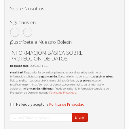
Sobre Nosotros
Síguenos en:
¡Suscríbete a Nuestro Boletín!
INFORMACIÓN BÁSICA SOBRE
PROTECCIÓN DE DATOS
Responsable
: DUALSOFT S.L.
Finalidad
: Responder las consultas planteadas por el usuario y enviarle la
información solicitada;
Legitimación
: Consentimiento del usuario;
Destinatarios
:
Solo se realizan cesiones si existe una obligación legal;
Derechos
: Acceder,
rectificar y suprimir, así como otros derechos, como se indica en la información
adicional;
Información Adicional
: Puede consultar la información completa de
Protección de Datos en nuestra
Política de Privacidad
.
He leído y acepto la
Política de Privacidad
.
Enviar