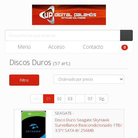
Menú
Acceso
Contacto
0
Discos Duros
(57 art.)
Filtro
Ant.
01
02
03
...
07
Sig.
SEAGATE -
Disco Duro Seagate SkyHawk
Surveillance Reacondicionado 1TB/
3.5"/ SATA III/ 256MB