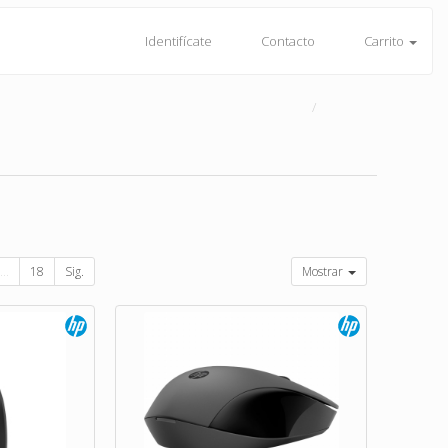
Identifícate
Contacto
Carrito
...
18
Sig.
Mostrar