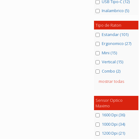
USB Tipo-C (12)
Inalambrico (5)
Tipo de Raton
Estandar (101)
Ergonomico (27)
Mini (15)
Vertical (15)
Combo (2)
mostrar todas
Sensor Optico
Maximo
1600 Dpi (36)
1000 Dpi (34)
1200 Dpi (21)