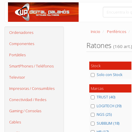
Inicio
Periféricos
Ordenadores
Ratones
Componentes
(160 art.
Portátiles
Stock
SmartPhones / Teléfonos
Solo con Stock
Televisor
Marcas
Impresoras / Consumibles
TRUST (40)
Conectividad / Redes
LOGITECH (39)
Gaming / Consolas
NGS (25)
Cables
SUBBLIM (18)
HP (17)