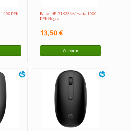
 1200 DPI/
Ratón HP G1K28AA/ Hasta 1000
DPI/ Negro
13,50 €
Comprar