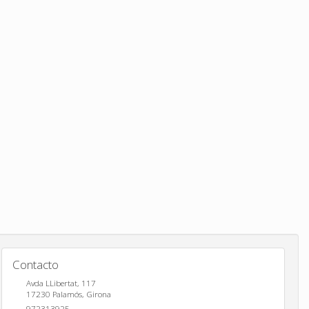
Contacto
Avda LLibertat, 117
17230
Palamós
,
Girona
972313925