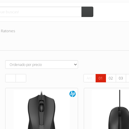
Ratones
)
Ant.
01
02
03