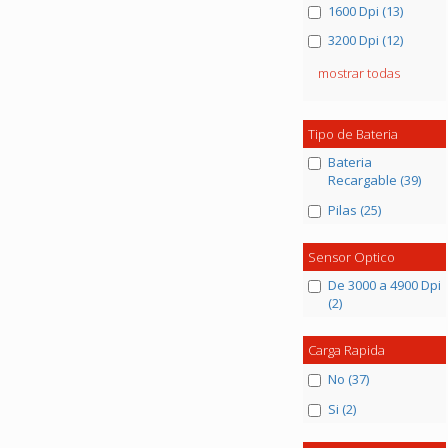
1600 Dpi (13)
3200 Dpi (12)
mostrar todas
Tipo de Bateria
Bateria
Recargable (39)
Pilas (25)
Sensor Optico
De 3000 a 4900 Dpi
(2)
Carga Rapida
No (37)
Si (2)