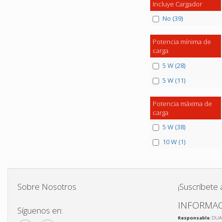
Incluye Cargador
No (39)
Potencia mínima de
carga
5 W (28)
5 W (11)
Potencia máxima de
carga
5 W (38)
10 W (1)
Sobre Nosotros
¡Suscríbete 
INFORMAC
Síguenos en:
Responsable
: DUA