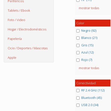
Periféricos
mostrar todas
Tablets / Ebook
Foto / Video
Color
Hogar / Electrodomésticos
Negro (92)
Blanco (21)
Papelería
Gris (15)
Ocio / Deportes / Mascotas
Azul (12)
Apple
Rojo (7)
mostrar todas
Conectividad
RF 2.4 GHz (112)
Bluetooth (45)
USB 2.0 (34)